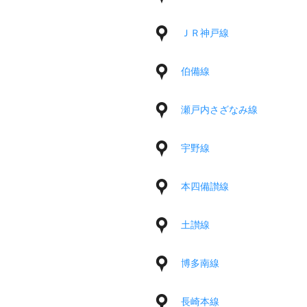
ＪＲ神戸線
伯備線
瀬戸内さざなみ線
宇野線
本四備讃線
土讃線
博多南線
長崎本線