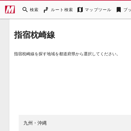
search
map
bookmark
検索
ルート検索
マップツール
ブ
指宿枕崎線
指宿枕崎線を探す地域を都道府県から選択してください。
九州・沖縄