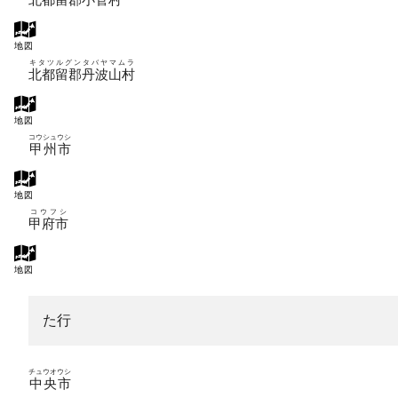
地図
キタツルグンタバヤマムラ
北都留郡丹波山村
地図
コウシュウシ
甲州市
地図
コウフシ
甲府市
地図
た行
チュウオウシ
中央市