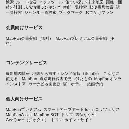
検索
ルート検索
マップツール
住まい探し×未来地図
距離・面
積の計測
未来情報ランキング
住所一覧検索
郵便番号検索
駅
一覧検索
ジャンル一覧検索
ブックマーク
おでかけプラン
会員向けサービス
MapFan会員登録（無料）
MapFanプレミアム会員登録（有
料）
コンテンツサービス
最新地図情報
地図から探すトレンド情報（Beta版）
こんなに
使える！MapFan
道路走行調査で見つけたもの
MapFanオンラ
インストア
カーナビ地図更新
宿・ホテル・旅館予約
個人向けサービス
MapFanプレミアム
スマートアップデート for カロッツェリア
MapFanAssist
MapFan BOT
トリマ
方位かなめ
GeoQuest（ジオクエ）
トリマ ポイントサイト