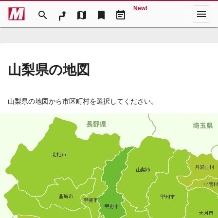
New!
menu
search
map
bookmark
event_note
山梨県の地図
山梨県の地図から市区町村を選択してください。