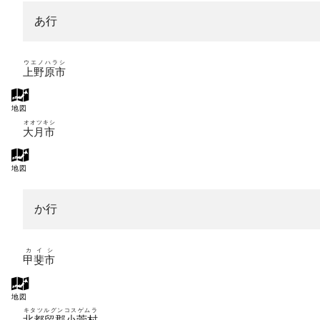
あ行
ウエノハラシ
上野原市
地図
オオツキシ
大月市
地図
か行
カイシ
甲斐市
地図
キタツルグンコスゲムラ
北都留郡小菅村