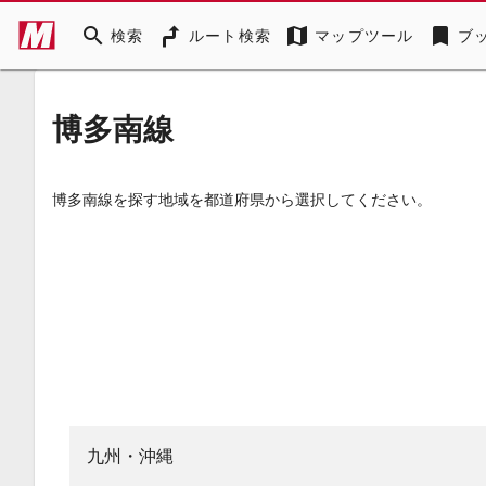
search
map
bookmark
検索
ルート検索
マップツール
ブ
博多南線
博多南線を探す地域を都道府県から選択してください。
九州・沖縄