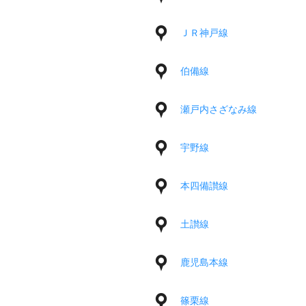
ＪＲ神戸線
伯備線
瀬戸内さざなみ線
宇野線
本四備讃線
土讃線
鹿児島本線
篠栗線