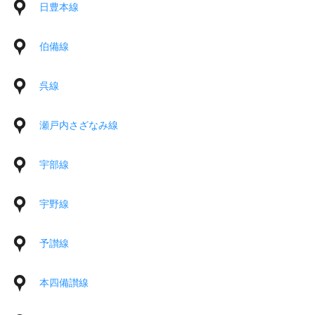
日豊本線
伯備線
呉線
瀬戸内さざなみ線
宇部線
宇野線
予讃線
本四備讃線