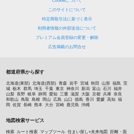
Cookieについて
このサイトについて
特定商取引法に基づく表示
利用者情報の外部送信について
プレミアム会員登録の変更・解除
広告掲載のお問合せ
都道府県から探す
北海道(東部)
北海道(西部)
青森
岩手
宮城
秋田
山形
福島
茨
城
栃木
群馬
埼玉
千葉
東京
神奈川
新潟
富山
石川
福井
山梨
長野
岐阜
静岡
愛知
三重
滋賀
大阪
京都
兵庫
奈良
和歌山
鳥取
島根
岡山
広島
山口
徳島
香川
愛媛
高知
福
岡
佐賀
長崎
熊本
大分
宮崎
鹿児島
沖縄
地図検索サービス
検索
ルート検索
マップツール
住まい探し×未来地図
距離・面