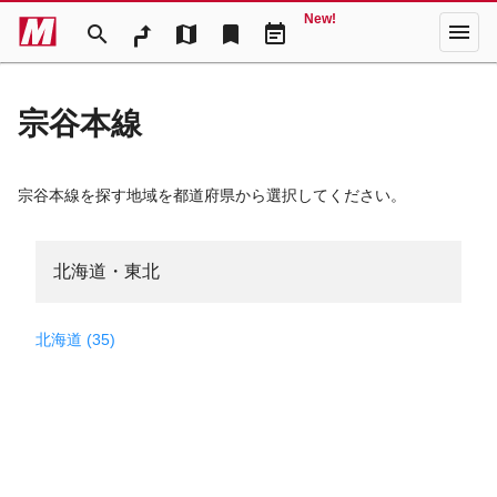
New!
menu
search
map
bookmark
event_note
宗谷本線
宗谷本線を探す地域を都道府県から選択してください。
北海道・東北
北海道 (35)