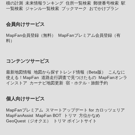
積の計測
未来情報ランキング
住所一覧検索
郵便番号検索
駅
一覧検索
ジャンル一覧検索
ブックマーク
おでかけプラン
会員向けサービス
MapFan会員登録（無料）
MapFanプレミアム会員登録（有
料）
コンテンツサービス
最新地図情報
地図から探すトレンド情報（Beta版）
こんなに
使える！MapFan
道路走行調査で見つけたもの
MapFanオンラ
インストア
カーナビ地図更新
宿・ホテル・旅館予約
個人向けサービス
MapFanプレミアム
スマートアップデート for カロッツェリア
MapFanAssist
MapFan BOT
トリマ
方位かなめ
GeoQuest（ジオクエ）
トリマ ポイントサイト