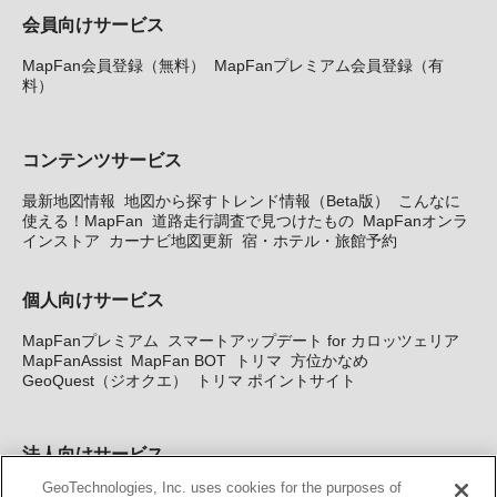
会員向けサービス
MapFan会員登録（無料）
MapFanプレミアム会員登録（有
料）
コンテンツサービス
最新地図情報
地図から探すトレンド情報（Beta版）
こんなに
使える！MapFan
道路走行調査で見つけたもの
MapFanオンラ
インストア
カーナビ地図更新
宿・ホテル・旅館予約
個人向けサービス
MapFanプレミアム
スマートアップデート for カロッツェリア
MapFanAssist
MapFan BOT
トリマ
方位かなめ
GeoQuest（ジオクエ）
トリマ ポイントサイト
法人向けサービス
GeoTechnologies, Inc. uses cookies for the purposes of
法人向け地図・位置情報サービス
WEBサイト・システム向け地