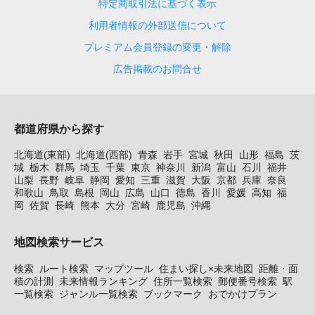
特定商取引法に基づく表示
利用者情報の外部送信について
プレミアム会員登録の変更・解除
広告掲載のお問合せ
都道府県から探す
北海道(東部)
北海道(西部)
青森
岩手
宮城
秋田
山形
福島
茨
城
栃木
群馬
埼玉
千葉
東京
神奈川
新潟
富山
石川
福井
山梨
長野
岐阜
静岡
愛知
三重
滋賀
大阪
京都
兵庫
奈良
和歌山
鳥取
島根
岡山
広島
山口
徳島
香川
愛媛
高知
福
岡
佐賀
長崎
熊本
大分
宮崎
鹿児島
沖縄
地図検索サービス
検索
ルート検索
マップツール
住まい探し×未来地図
距離・面
積の計測
未来情報ランキング
住所一覧検索
郵便番号検索
駅
一覧検索
ジャンル一覧検索
ブックマーク
おでかけプラン