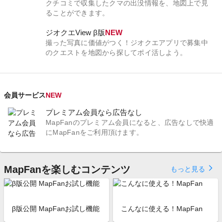
クチコミで収集したクマの出没情報を、地図上で見
ることができます。
ジオクエView β版
NEW
撮った写真に価値がつく！ジオクエアプリで募集中
のクエストを地図から探してポイ活しよう。
会員サービス
NEW
プレミアム会員なら広告なし
MapFanのプレミアム会員になると、広告なしで快適
にMapFanをご利用頂けます。
MapFanを楽しむコンテンツ
arrow_forward_ios
もっと見る
β版公開 MapFanお試し機能
こんなに使える！MapFan