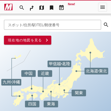
New!
menu
search
map
bookmark
event_note
search
スポット/住所/駅/TEL/郵便番号
chevron_right
現在地の地図を見る