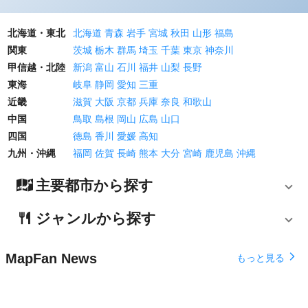
北海道・東北
北海道
青森
岩手
宮城
秋田
山形
福島
関東
茨城
栃木
群馬
埼玉
千葉
東京
神奈川
甲信越・北陸
新潟
富山
石川
福井
山梨
長野
東海
岐阜
静岡
愛知
三重
近畿
滋賀
大阪
京都
兵庫
奈良
和歌山
中国
鳥取
島根
岡山
広島
山口
四国
徳島
香川
愛媛
高知
九州・沖縄
福岡
佐賀
長崎
熊本
大分
宮崎
鹿児島
沖縄
主要都市から探す
ジャンルから探す
MapFan News
arrow_forward_ios
もっと見る