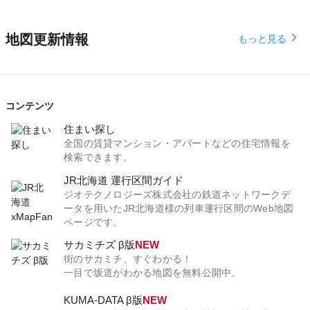
地図更新情報
arrow_forward_ios
もっと見る
コンテンツ
住まい探し
全国の賃貸マンション・アパートなどの住宅情報を
検索できます。
JR北海道 運行区間ガイド
ジオテクノロジーズ株式会社の鉄道ネットワークデ
ータを用いたJR北海道様の列車運行区間のWeb地図
ページです。
サカミチズ β版
NEW
街のサカミチ、すぐわかる！
一目で坂道がわかる地図を無料公開中。
KUMA-DATA β版
NEW