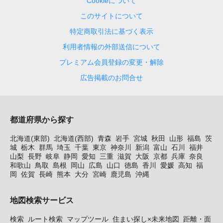
Cookieについて
このサイトについて
特定商取引法に基づく表示
利用者情報の外部送信について
プレミアム会員登録の変更・解除
広告掲載のお問合せ
都道府県から探す
北海道(東部)
北海道(西部)
青森
岩手
宮城
秋田
山形
福島
茨
城
栃木
群馬
埼玉
千葉
東京
神奈川
新潟
富山
石川
福井
山梨
長野
岐阜
静岡
愛知
三重
滋賀
大阪
京都
兵庫
奈良
和歌山
鳥取
島根
岡山
広島
山口
徳島
香川
愛媛
高知
福
岡
佐賀
長崎
熊本
大分
宮崎
鹿児島
沖縄
地図検索サービス
検索
ルート検索
マップツール
住まい探し×未来地図
距離・面