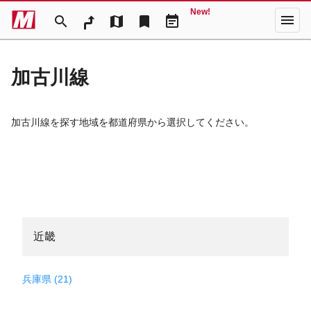
New!
menu
search
map
bookmark
event_note
加古川線
加古川線を探す地域を都道府県から選択してください。
近畿
兵庫県 (21)