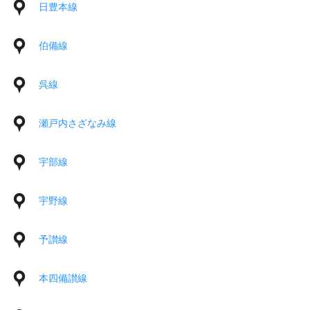
日豊本線
伯備線
呉線
瀬戸内さざなみ線
宇部線
宇野線
予讃線
本四備讃線