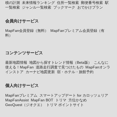
積の計測
未来情報ランキング
住所一覧検索
郵便番号検索
駅
一覧検索
ジャンル一覧検索
ブックマーク
おでかけプラン
会員向けサービス
MapFan会員登録（無料）
MapFanプレミアム会員登録（有
料）
コンテンツサービス
最新地図情報
地図から探すトレンド情報（Beta版）
こんなに
使える！MapFan
道路走行調査で見つけたもの
MapFanオンラ
インストア
カーナビ地図更新
宿・ホテル・旅館予約
個人向けサービス
MapFanプレミアム
スマートアップデート for カロッツェリア
MapFanAssist
MapFan BOT
トリマ
方位かなめ
GeoQuest（ジオクエ）
トリマ ポイントサイト