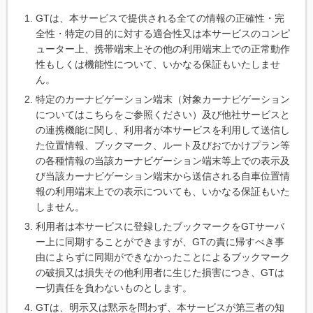
GTは、本サービスで提供される全ての情報の正確性・完
全性・特定の目的に対する適合性又は本サービスのコンピ
ューター上、携帯端末上その他の利用端末上での正常動作
性もしくは機能性について、いかなる保証もいたしませ
ん。
特定のカーナビゲーション端末（対象カーナビゲーション
についてはこちらをご参照ください）及び他社サービスと
の連携機能に関し、利用者が本サービスを利用して送信し
た位置情報、ブックマーク、ルート及びおでかけプラン等
の各種情報の当該カーナビゲーション端末等上での表示及
び当該カーナビゲーション端末から送信される自車位置情
報の利用端末上での表示についても、いかなる保証もいた
しません。
利用者は本サービスに登録したブックマークをGTサーバ
ー上に同期することができますが、GTの責に帰すべき事
由によらずに同期ができなかったことによるブックマーク
の破損又は損失その他利用者に生じた損害につき、GTは
一切責任を負わないものとします。
GTは、明示又は黙示を問わず、本サービスが第三者の知