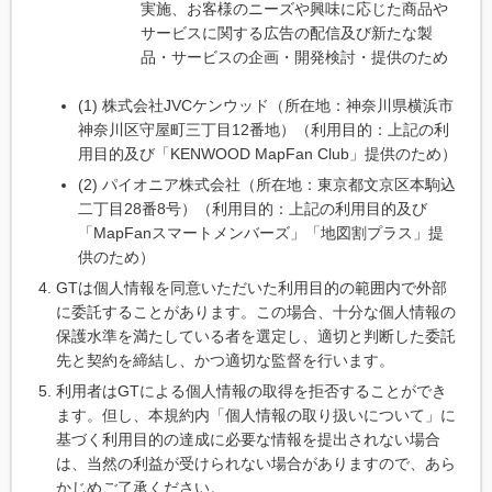
実施、お客様のニーズや興味に応じた商品や
サービスに関する広告の配信及び新たな製
品・サービスの企画・開発検討・提供のため
(1) 株式会社JVCケンウッド（所在地：神奈川県横浜市
神奈川区守屋町三丁目12番地）（利用目的：上記の利
用目的及び「KENWOOD MapFan Club」提供のため）
(2) パイオニア株式会社（所在地：東京都文京区本駒込
二丁目28番8号）（利用目的：上記の利用目的及び
「MapFanスマートメンバーズ」「地図割プラス」提
供のため）
GTは個人情報を同意いただいた利用目的の範囲内で外部
に委託することがあります。この場合、十分な個人情報の
保護水準を満たしている者を選定し、適切と判断した委託
先と契約を締結し、かつ適切な監督を行います。
利用者はGTによる個人情報の取得を拒否することができ
ます。但し、本規約内「個人情報の取り扱いについて」に
基づく利用目的の達成に必要な情報を提出されない場合
は、当然の利益が受けられない場合がありますので、あら
かじめご了承ください。