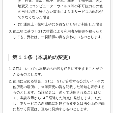
災、停電、事故、戦争、動乱、暴動、労働争議、天災
地変又はコンピューターウイルス等の不可抗力その他
の当社の責に帰さない事由により本サービスの配信が
できなくなった場合
(3) 運用上・技術上やむを得ないとGTが判断した場合
前二項に基づくGTの措置により利用者が損害を被ったと
しても、弊社は、一切賠償の責を負わないものとします。
第１１条（本規約の変更）
GTは、いつでも本規約の内容を任意に変更することがで
きるものとします。
前項に定める場合、GTは、GTが管理する公式サイトその
他所定の場所に、当該変更の旨を記載した通知を表示する
ものとします。当該変更は、遡って適用されることはな
く、当該表示から14日経過した時点に発効します。ただ
し、本サービスの新機能に対処する変更又は法令上の理由
に基づく変更は、直ちに発効するものとします。