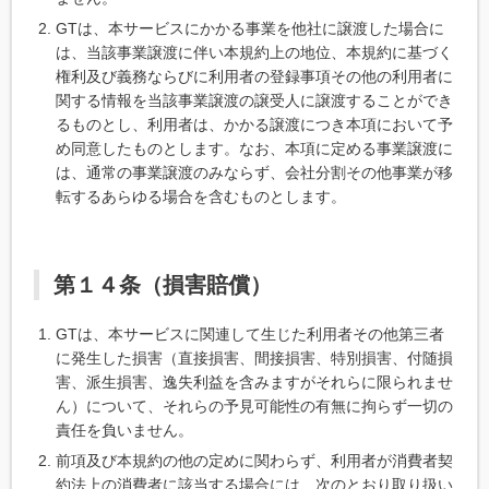
GTは、本サービスにかかる事業を他社に譲渡した場合に
は、当該事業譲渡に伴い本規約上の地位、本規約に基づく
権利及び義務ならびに利用者の登録事項その他の利用者に
関する情報を当該事業譲渡の譲受人に譲渡することができ
るものとし、利用者は、かかる譲渡につき本項において予
め同意したものとします。なお、本項に定める事業譲渡に
は、通常の事業譲渡のみならず、会社分割その他事業が移
転するあらゆる場合を含むものとします。
第１４条（損害賠償）
GTは、本サービスに関連して生じた利用者その他第三者
に発生した損害（直接損害、間接損害、特別損害、付随損
害、派生損害、逸失利益を含みますがそれらに限られませ
ん）について、それらの予見可能性の有無に拘らず一切の
責任を負いません。
前項及び本規約の他の定めに関わらず、利用者が消費者契
約法上の消費者に該当する場合には、次のとおり取り扱い