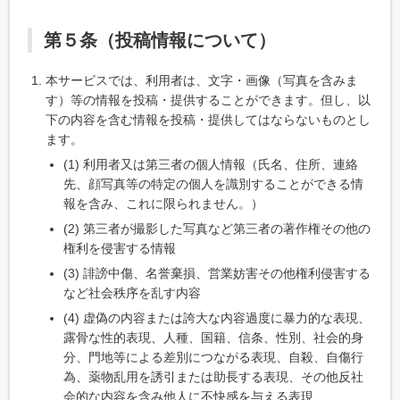
第５条（投稿情報について）
本サービスでは、利用者は、文字・画像（写真を含みま
す）等の情報を投稿・提供することができます。但し、以
下の内容を含む情報を投稿・提供してはならないものとし
ます。
(1) 利用者又は第三者の個人情報（氏名、住所、連絡
先、顔写真等の特定の個人を識別することができる情
報を含み、これに限られません。）
(2) 第三者が撮影した写真など第三者の著作権その他の
権利を侵害する情報
(3) 誹謗中傷、名誉棄損、営業妨害その他権利侵害する
など社会秩序を乱す内容
(4) 虚偽の内容または誇大な内容過度に暴力的な表現、
露骨な性的表現、人種、国籍、信条、性別、社会的身
分、門地等による差別につながる表現、自殺、自傷行
為、薬物乱用を誘引または助長する表現、その他反社
会的な内容を含み他人に不快感を与える表現