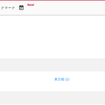
New!
event_note
ックマーク
東京都 (2)