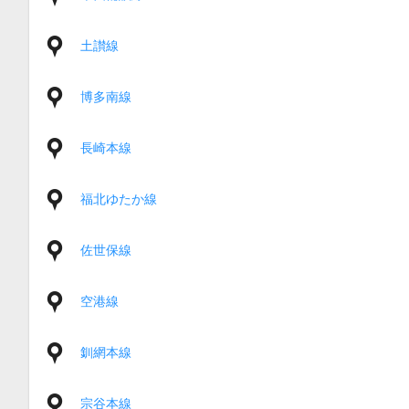
土讃線
博多南線
長崎本線
福北ゆたか線
佐世保線
空港線
釧網本線
宗谷本線