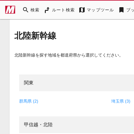
search
map
bookmark
検索
ルート検索
マップツール
ブ
北陸新幹線
北陸新幹線を探す地域を都道府県から選択してください。
関東
群馬県 (2)
埼玉県 (3)
甲信越・北陸