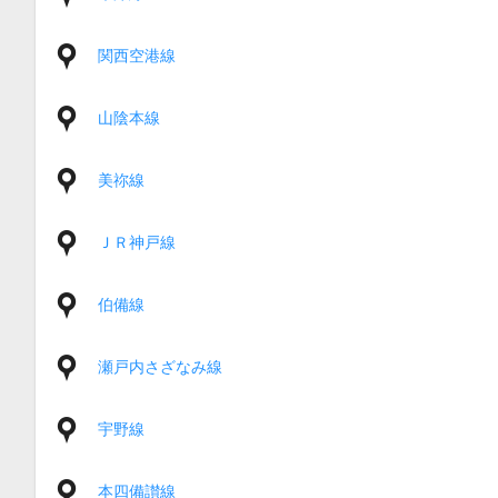
関西空港線
山陰本線
美祢線
ＪＲ神戸線
伯備線
瀬戸内さざなみ線
宇野線
本四備讃線