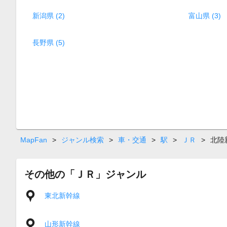
新潟県 (2)
富山県 (3)
長野県 (5)
MapFan
>
ジャンル検索
>
車・交通
>
駅
>
ＪＲ
>
北陸
その他の「ＪＲ」ジャンル
東北新幹線
山形新幹線