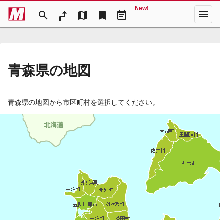
New!
menu
search
map
bookmark
event_note
青森県の地図
青森県の地図から市区町村を選択してください。