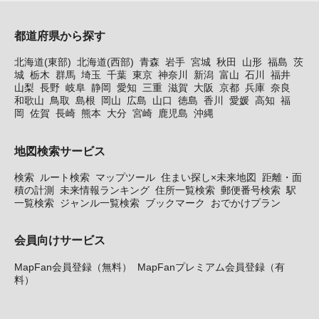
都道府県から探す
北海道(東部)
北海道(西部)
青森
岩手
宮城
秋田
山形
福島
茨
城
栃木
群馬
埼玉
千葉
東京
神奈川
新潟
富山
石川
福井
山梨
長野
岐阜
静岡
愛知
三重
滋賀
大阪
京都
兵庫
奈良
和歌山
鳥取
島根
岡山
広島
山口
徳島
香川
愛媛
高知
福
岡
佐賀
長崎
熊本
大分
宮崎
鹿児島
沖縄
地図検索サービス
検索
ルート検索
マップツール
住まい探し×未来地図
距離・面
積の計測
未来情報ランキング
住所一覧検索
郵便番号検索
駅
一覧検索
ジャンル一覧検索
ブックマーク
おでかけプラン
会員向けサービス
MapFan会員登録（無料）
MapFanプレミアム会員登録（有
料）