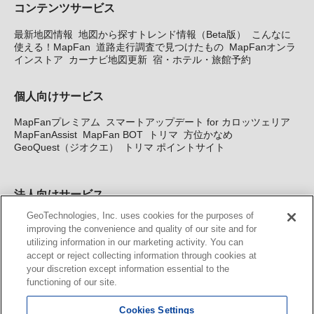
コンテンツサービス
最新地図情報
地図から探すトレンド情報（Beta版）
こんなに
使える！MapFan
道路走行調査で見つけたもの
MapFanオンラ
インストア
カーナビ地図更新
宿・ホテル・旅館予約
個人向けサービス
MapFanプレミアム
スマートアップデート for カロッツェリア
MapFanAssist
MapFan BOT
トリマ
方位かなめ
GeoQuest（ジオクエ）
トリマ ポイントサイト
法人向けサービス
GeoTechnologies, Inc. uses cookies for the purposes of
法人向け地図・位置情報サービス
WEBサイト・システム向け地
improving the convenience and quality of our site and for
図API
Windows PC向け地図開発キット
MapFan DB
住所確認
utilizing information in our marketing activity. You can
サービス
MAP WORLD+
トリマ広告
Geo-Research
スグロ
accept or reject collecting information through cookies at
ジ
your discretion except information essential to the
functioning of our site.
カーナビ地図更新サービス
Cookies Settings