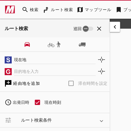
search
map
bookmark
検索
ルート検索
マップツール
ブ
keyboard_arrow_left
close
ルート検索
巡回
現在地
目的地を入力
経由地を追加
滞在時間を設定
access_time
出発日時
現在時刻
tune
ルート検索条件