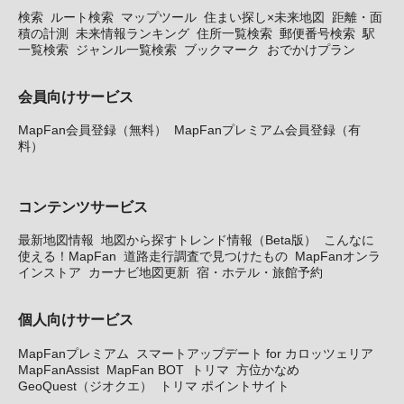
検索
ルート検索
マップツール
住まい探し×未来地図
距離・面
積の計測
未来情報ランキング
住所一覧検索
郵便番号検索
駅
一覧検索
ジャンル一覧検索
ブックマーク
おでかけプラン
会員向けサービス
MapFan会員登録（無料）
MapFanプレミアム会員登録（有
料）
コンテンツサービス
最新地図情報
地図から探すトレンド情報（Beta版）
こんなに
使える！MapFan
道路走行調査で見つけたもの
MapFanオンラ
インストア
カーナビ地図更新
宿・ホテル・旅館予約
個人向けサービス
MapFanプレミアム
スマートアップデート for カロッツェリア
MapFanAssist
MapFan BOT
トリマ
方位かなめ
GeoQuest（ジオクエ）
トリマ ポイントサイト