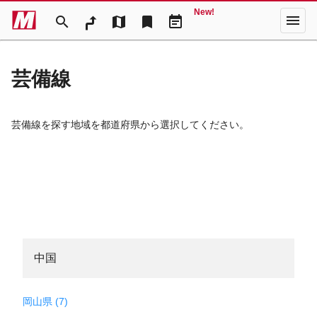
New!
menu
search
map
bookmark
event_note
芸備線
芸備線を探す地域を都道府県から選択してください。
中国
岡山県 (7)