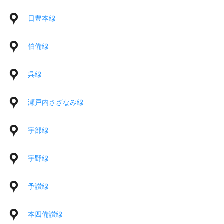
日豊本線
伯備線
呉線
瀬戸内さざなみ線
宇部線
宇野線
予讃線
本四備讃線