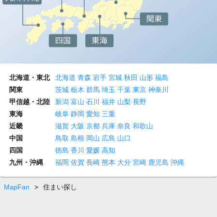
北海道・東北
北海道
青森
岩手
宮城
秋田
山形
福島
関東
茨城
栃木
群馬
埼玉
千葉
東京
神奈川
甲信越・北陸
新潟
富山
石川
福井
山梨
長野
東海
岐阜
静岡
愛知
三重
近畿
滋賀
大阪
京都
兵庫
奈良
和歌山
中国
鳥取
島根
岡山
広島
山口
四国
徳島
香川
愛媛
高知
九州・沖縄
福岡
佐賀
長崎
熊本
大分
宮崎
鹿児島
沖縄
MapFan
>
住まい探し