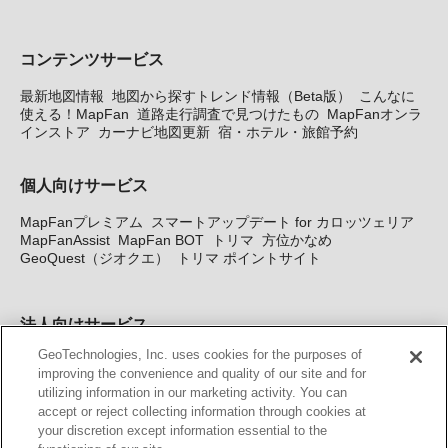
コンテンツサービス
最新地図情報
地図から探すトレンド情報（Beta版）
こんなに
使える！MapFan
道路走行調査で見つけたもの
MapFanオンラ
インストア
カーナビ地図更新
宿・ホテル・旅館予約
個人向けサービス
MapFanプレミアム
スマートアップデート for カロッツェリア
MapFanAssist
MapFan BOT
トリマ
方位かなめ
GeoQuest（ジオクエ）
トリマ ポイントサイト
法人向けサービス
GeoTechnologies, Inc. uses cookies for the purposes of
法人向け地図・位置情報サービス
WEBサイト・システム向け地
improving the convenience and quality of our site and for
図API
Windows PC向け地図開発キット
MapFan DB
住所確認
utilizing information in our marketing activity. You can
サービス
MAP WORLD+
トリマ広告
Geo-Research
スグロ
accept or reject collecting information through cookies at
ジ
your discretion except information essential to the