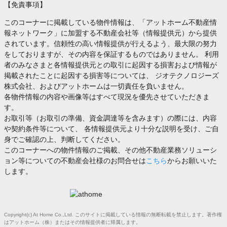
【免責事項】
このコーナーに掲載している物件情報は、「アットホーム不動産情
報ネットワーク」に加盟する不動産会社等（情報提供元）から提供
されています。信頼性の高い情報提供が行えるよう、最大限の努力
をしておりますが、その内容を保証するものではありません。 利用
者のみなさまと各情報提供元との取引に起因する損害および情報が
掲載されたことに起因する損害等については、 ジオテクノロジーズ
株式会社、およびアットホームは一切責任を負いません。
各物件情報の内容や画像等はすべて現況を優先させていただきま
す。
お取引等（お取引の準備、資金調達等を含みます）の際には、内容
や契約条件等について、 各情報提供元より十分な説明を受け、ご自
身でご確認の上、判断してください。
このコーナーへの物件情報のご掲載、その他不動産業務ソリューシ
ョン等についての不動産会社様のお問合せは
こちら
からお願いいた
します。
Copyright(c) At Home Co.,Ltd. このサイトに掲載している情報の無断転載を禁止します。著作権
はアットホーム（株）またはその情報提供者に帰属します。