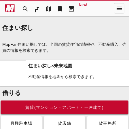
New!
menu
search
map
bookmark
event_note
住まい探し
MapFan住まい探しでは、全国の賃貸住宅の情報や、不動産購入、売
買の情報を検索できます。
住まい探し×未来地図
不動産情報を地図から検索できます。
借りる
賃貸(マンション・アパート・一戸建て)
月極駐車場
貸店舗
貸事務所