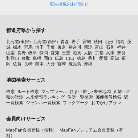
広告掲載のお問合せ
都道府県から探す
北海道(東部)
北海道(西部)
青森
岩手
宮城
秋田
山形
福島
茨
城
栃木
群馬
埼玉
千葉
東京
神奈川
新潟
富山
石川
福井
山梨
長野
岐阜
静岡
愛知
三重
滋賀
大阪
京都
兵庫
奈良
和歌山
鳥取
島根
岡山
広島
山口
徳島
香川
愛媛
高知
福
岡
佐賀
長崎
熊本
大分
宮崎
鹿児島
沖縄
地図検索サービス
検索
ルート検索
マップツール
住まい探し×未来地図
距離・面
積の計測
未来情報ランキング
住所一覧検索
郵便番号検索
駅
一覧検索
ジャンル一覧検索
ブックマーク
おでかけプラン
会員向けサービス
MapFan会員登録（無料）
MapFanプレミアム会員登録（有
料）