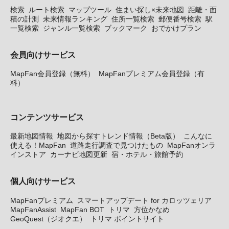
検索
ルート検索
マップツール
住まい探し×未来地図
距離・面
積の計測
未来情報ランキング
住所一覧検索
郵便番号検索
駅
一覧検索
ジャンル一覧検索
ブックマーク
おでかけプラン
会員向けサービス
MapFan会員登録（無料）
MapFanプレミアム会員登録（有
料）
コンテンツサービス
最新地図情報
地図から探すトレンド情報（Beta版）
こんなに
使える！MapFan
道路走行調査で見つけたもの
MapFanオンラ
インストア
カーナビ地図更新
宿・ホテル・旅館予約
個人向けサービス
MapFanプレミアム
スマートアップデート for カロッツェリア
MapFanAssist
MapFan BOT
トリマ
方位かなめ
GeoQuest（ジオクエ）
トリマ ポイントサイト