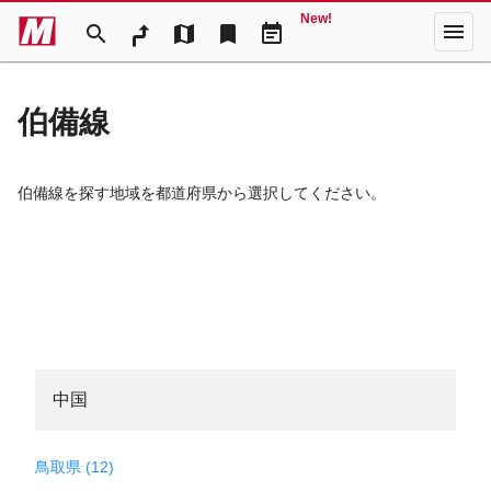
New!
menu
search
map
bookmark
event_note
伯備線
伯備線を探す地域を都道府県から選択してください。
中国
鳥取県 (12)