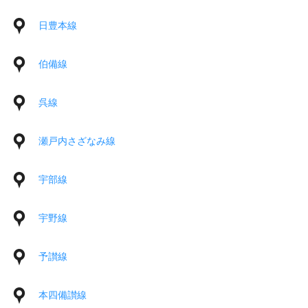
日豊本線
伯備線
呉線
瀬戸内さざなみ線
宇部線
宇野線
予讃線
本四備讃線