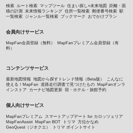
検索
ルート検索
マップツール
住まい探し×未来地図
距離・面
積の計測
未来情報ランキング
住所一覧検索
郵便番号検索
駅
一覧検索
ジャンル一覧検索
ブックマーク
おでかけプラン
会員向けサービス
MapFan会員登録（無料）
MapFanプレミアム会員登録（有
料）
コンテンツサービス
最新地図情報
地図から探すトレンド情報（Beta版）
こんなに
使える！MapFan
道路走行調査で見つけたもの
MapFanオンラ
インストア
カーナビ地図更新
宿・ホテル・旅館予約
個人向けサービス
MapFanプレミアム
スマートアップデート for カロッツェリア
MapFanAssist
MapFan BOT
トリマ
方位かなめ
GeoQuest（ジオクエ）
トリマ ポイントサイト