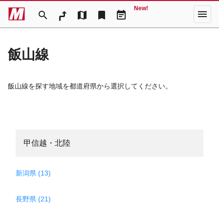
New!
menu
search
map
bookmark
event_note
飯山線
飯山線を探す地域を都道府県から選択してください。
甲信越・北陸
新潟県 (13)
長野県 (21)