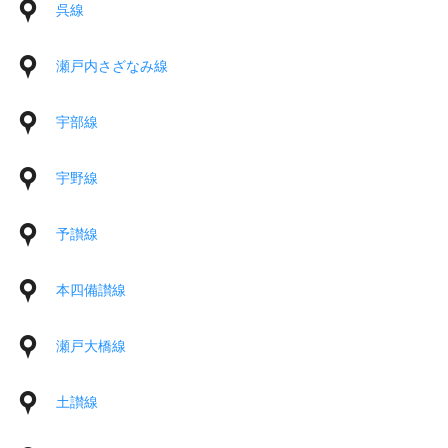
呉線
瀬戸内さざなみ線
宇部線
宇野線
予讃線
本四備讃線
瀬戸大橋線
土讃線