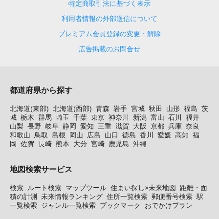
特定商取引法に基づく表示
利用者情報の外部送信について
プレミアム会員登録の変更・解除
広告掲載のお問合せ
都道府県から探す
北海道(東部)
北海道(西部)
青森
岩手
宮城
秋田
山形
福島
茨
城
栃木
群馬
埼玉
千葉
東京
神奈川
新潟
富山
石川
福井
山梨
長野
岐阜
静岡
愛知
三重
滋賀
大阪
京都
兵庫
奈良
和歌山
鳥取
島根
岡山
広島
山口
徳島
香川
愛媛
高知
福
岡
佐賀
長崎
熊本
大分
宮崎
鹿児島
沖縄
地図検索サービス
検索
ルート検索
マップツール
住まい探し×未来地図
距離・面
積の計測
未来情報ランキング
住所一覧検索
郵便番号検索
駅
一覧検索
ジャンル一覧検索
ブックマーク
おでかけプラン