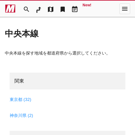
New!
menu
search
map
bookmark
event_note
中央本線
中央本線を探す地域を都道府県から選択してください。
関東
東京都 (32)
神奈川県 (2)