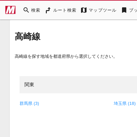
search
map
bookmark
検索
ルート検索
マップツール
ブ
高崎線
高崎線を探す地域を都道府県から選択してください。
関東
群馬県 (3)
埼玉県 (18)