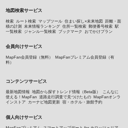
地図検索サービス
検索
ルート検索
マップツール
住まい探し×未来地図
距離・面
積の計測
未来情報ランキング
住所一覧検索
郵便番号検索
駅
一覧検索
ジャンル一覧検索
ブックマーク
おでかけプラン
会員向けサービス
MapFan会員登録（無料）
MapFanプレミアム会員登録（有
料）
コンテンツサービス
最新地図情報
地図から探すトレンド情報（Beta版）
こんなに
使える！MapFan
道路走行調査で見つけたもの
MapFanオンラ
インストア
カーナビ地図更新
宿・ホテル・旅館予約
個人向けサービス
MapFanプレミアム
スマートアップデート for カロッツェリア