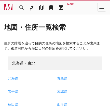
New!
menu
search
map
bookmark
event_note
地図・住所一覧検索
住所の階層を辿って目的の住所の地図を検索することが出来ま
す。都道府県から順に目的の住所を選択してください。
北海道・東北
北海道
青森県
岩手県
宮城県
秋田県
山形県