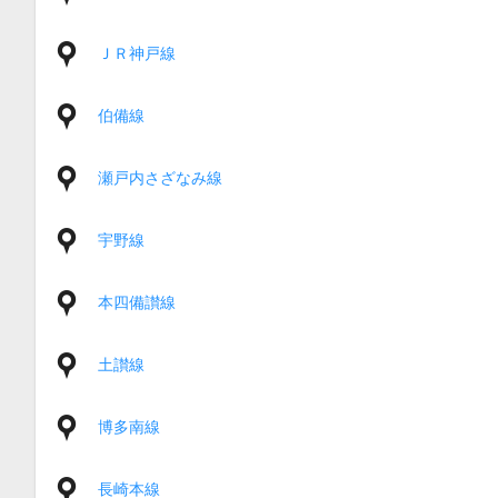
ＪＲ神戸線
伯備線
瀬戸内さざなみ線
宇野線
本四備讃線
土讃線
博多南線
長崎本線