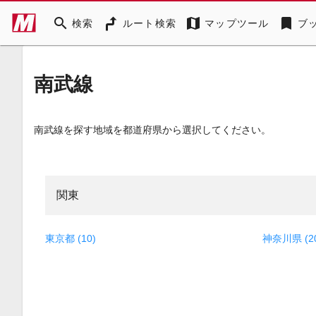
search
map
bookmark
検索
ルート検索
マップツール
ブ
南武線
南武線を探す地域を都道府県から選択してください。
関東
東京都 (10)
神奈川県 (2