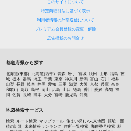
このサイトについて
特定商取引法に基づく表示
利用者情報の外部送信について
プレミアム会員登録の変更・解除
広告掲載のお問合せ
都道府県から探す
北海道(東部)
北海道(西部)
青森
岩手
宮城
秋田
山形
福島
茨
城
栃木
群馬
埼玉
千葉
東京
神奈川
新潟
富山
石川
福井
山梨
長野
岐阜
静岡
愛知
三重
滋賀
大阪
京都
兵庫
奈良
和歌山
鳥取
島根
岡山
広島
山口
徳島
香川
愛媛
高知
福
岡
佐賀
長崎
熊本
大分
宮崎
鹿児島
沖縄
地図検索サービス
検索
ルート検索
マップツール
住まい探し×未来地図
距離・面
積の計測
未来情報ランキング
住所一覧検索
郵便番号検索
駅