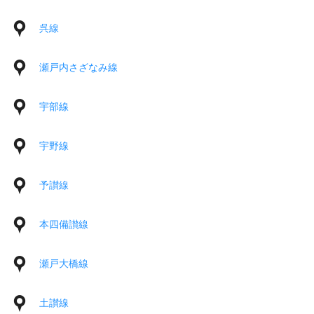
呉線
瀬戸内さざなみ線
宇部線
宇野線
予讃線
本四備讃線
瀬戸大橋線
土讃線