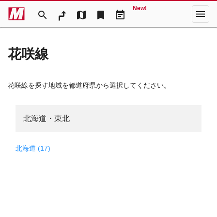
New!
menu
search
map
bookmark
event_note
花咲線
花咲線を探す地域を都道府県から選択してください。
北海道・東北
北海道 (17)