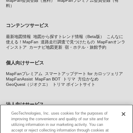
MapFan会員登録（無料）
MapFanプレミアム会員登録（有
料）
コンテンツサービス
最新地図情報
地図から探すトレンド情報（Beta版）
こんなに
使える！MapFan
道路走行調査で見つけたもの
MapFanオンラ
インストア
カーナビ地図更新
宿・ホテル・旅館予約
個人向けサービス
MapFanプレミアム
スマートアップデート for カロッツェリア
MapFanAssist
MapFan BOT
トリマ
方位かなめ
GeoQuest（ジオクエ）
トリマ ポイントサイト
法人向けサービス
GeoTechnologies, Inc. uses cookies for the purposes of
法人向け地図・位置情報サービス
WEBサイト・システム向け地
improving the convenience and quality of our site and for
図API
Windows PC向け地図開発キット
MapFan DB
住所確認
utilizing information in our marketing activity. You can
サービス
MAP WORLD+
トリマ広告
Geo-Research
スグロ
accept or reject collecting information through cookies at
ジ