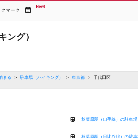
New!
event_note
ックマーク
キング）
。
泊まる
>
駐車場（ハイキング）
>
東京都
>
千代田区
）
秋葉原駅（山手線）の駐車場
秋葉原駅（日比谷線）の駐車