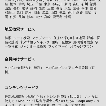
城
栃木
群馬
埼玉
千葉
東京
神奈川
新潟
富山
石川
福井
山梨
長野
岐阜
静岡
愛知
三重
滋賀
大阪
京都
兵庫
奈良
和歌山
鳥取
島根
岡山
広島
山口
徳島
香川
愛媛
高知
福
岡
佐賀
長崎
熊本
大分
宮崎
鹿児島
沖縄
地図検索サービス
検索
ルート検索
マップツール
住まい探し×未来地図
距離・面
積の計測
未来情報ランキング
住所一覧検索
郵便番号検索
駅
一覧検索
ジャンル一覧検索
ブックマーク
おでかけプラン
会員向けサービス
MapFan会員登録（無料）
MapFanプレミアム会員登録（有
料）
コンテンツサービス
最新地図情報
地図から探すトレンド情報（Beta版）
こんなに
使える！MapFan
道路走行調査で見つけたもの
MapFanオンラ
インストア
カーナビ地図更新
宿・ホテル・旅館予約