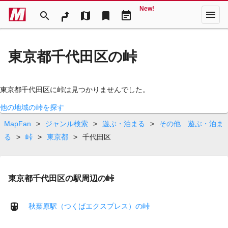
New!
menu
search
map
bookmark
event_note
東京都千代田区の峠
東京都千代田区に峠は見つかりませんでした。
他の地域の峠を探す
MapFan
>
ジャンル検索
>
遊ぶ・泊まる
>
その他 遊ぶ・泊ま
る
>
峠
>
東京都
>
千代田区
東京都千代田区の駅周辺の峠
秋葉原駅（つくばエクスプレス）の峠