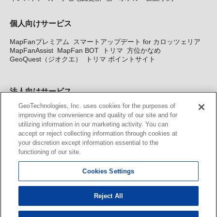
個人向けサービス
MapFanプレミアム
スマートアップデート for カロッツェリア
MapFanAssist
MapFan BOT
トリマ
方位かなめ
GeoQuest（ジオクエ）
トリマ ポイントサイト
法人向けサービス
GeoTechnologies, Inc. uses cookies for the purposes of
法人向け地図・位置情報サービス
WEBサイト・システム向け地
improving the convenience and quality of our site and for
図API
Windows PC向け地図開発キット
MapFan DB
住所確認
utilizing information in our marketing activity. You can
サービス
MAP WORLD+
トリマ広告
Geo-Research
スグロ
accept or reject collecting information through cookies at
ジ
your discretion except information essential to the
functioning of our site.
カーナビ地図更新サービス
Cookies Settings
MapFan スマートメンバーズ
カロッツェリア地図割プラス
KENWOOD MapFan Club
Reject All