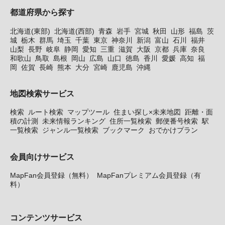
都道府県から探す
北海道(東部)
北海道(西部)
青森
岩手
宮城
秋田
山形
福島
茨
城
栃木
群馬
埼玉
千葉
東京
神奈川
新潟
富山
石川
福井
山梨
長野
岐阜
静岡
愛知
三重
滋賀
大阪
京都
兵庫
奈良
和歌山
鳥取
島根
岡山
広島
山口
徳島
香川
愛媛
高知
福
岡
佐賀
長崎
熊本
大分
宮崎
鹿児島
沖縄
地図検索サービス
検索
ルート検索
マップツール
住まい探し×未来地図
距離・面
積の計測
未来情報ランキング
住所一覧検索
郵便番号検索
駅
一覧検索
ジャンル一覧検索
ブックマーク
おでかけプラン
会員向けサービス
MapFan会員登録（無料）
MapFanプレミアム会員登録（有
料）
コンテンツサービス