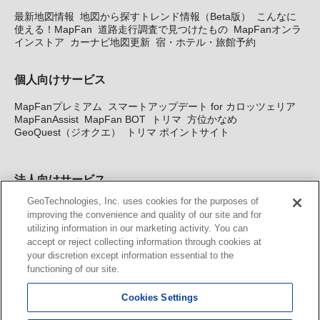
最新地図情報
地図から探すトレンド情報（Beta版）
こんなに
使える！MapFan
道路走行調査で見つけたもの
MapFanオンラ
インストア
カーナビ地図更新
宿・ホテル・旅館予約
個人向けサービス
MapFanプレミアム
スマートアップデート for カロッツェリア
MapFanAssist
MapFan BOT
トリマ
方位かなめ
GeoQuest（ジオクエ）
トリマ ポイントサイト
法人向けサービス
GeoTechnologies, Inc. uses cookies for the purposes of
法人向け地図・位置情報サービス
WEBサイト・システム向け地
improving the convenience and quality of our site and for
図API
Windows PC向け地図開発キット
MapFan DB
住所確認
utilizing information in our marketing activity. You can
サービス
MAP WORLD+
トリマ広告
Geo-Research
スグロ
accept or reject collecting information through cookies at
ジ
your discretion except information essential to the
functioning of our site.
カーナビ地図更新サービス
Cookies Settings
MapFan スマートメンバーズ
カロッツェリア地図割プラス