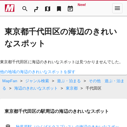
New!
menu
search
map
bookmark
event_note
東京都千代田区の海辺のきれい
なスポット
東京都千代田区に海辺のきれいなスポットは見つかりませんでした。
他の地域の海辺のきれいなスポットを探す
MapFan
>
ジャンル検索
>
遊ぶ・泊まる
>
その他 遊ぶ・泊ま
る
>
海辺のきれいなスポット
>
東京都
>
千代田区
東京都千代田区の駅周辺の海辺のきれいなスポット
秋葉原駅（つくばエクスプレス）の海辺のきれいなスポッ