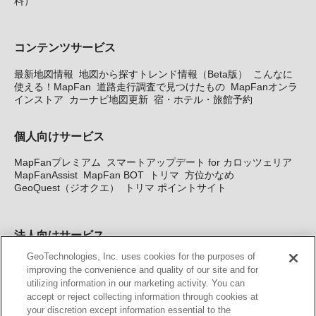
料）
コンテンツサービス
最新地図情報
地図から探すトレンド情報（Beta版）
こんなに
使える！MapFan
道路走行調査で見つけたもの
MapFanオンラ
インストア
カーナビ地図更新
宿・ホテル・旅館予約
個人向けサービス
MapFanプレミアム
スマートアップデート for カロッツェリア
MapFanAssist
MapFan BOT
トリマ
方位かなめ
GeoQuest（ジオクエ）
トリマ ポイントサイト
法人向けサービス
GeoTechnologies, Inc. uses cookies for the purposes of
法人向け地図・位置情報サービス
WEBサイト・システム向け地
improving the convenience and quality of our site and for
図API
Windows PC向け地図開発キット
MapFan DB
住所確認
utilizing information in our marketing activity. You can
サービス
MAP WORLD+
トリマ広告
Geo-Research
スグロ
accept or reject collecting information through cookies at
ジ
your discretion except information essential to the