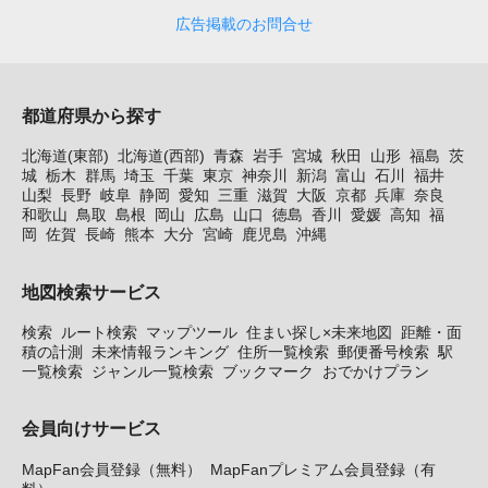
広告掲載のお問合せ
都道府県から探す
北海道(東部)
北海道(西部)
青森
岩手
宮城
秋田
山形
福島
茨
城
栃木
群馬
埼玉
千葉
東京
神奈川
新潟
富山
石川
福井
山梨
長野
岐阜
静岡
愛知
三重
滋賀
大阪
京都
兵庫
奈良
和歌山
鳥取
島根
岡山
広島
山口
徳島
香川
愛媛
高知
福
岡
佐賀
長崎
熊本
大分
宮崎
鹿児島
沖縄
地図検索サービス
検索
ルート検索
マップツール
住まい探し×未来地図
距離・面
積の計測
未来情報ランキング
住所一覧検索
郵便番号検索
駅
一覧検索
ジャンル一覧検索
ブックマーク
おでかけプラン
会員向けサービス
MapFan会員登録（無料）
MapFanプレミアム会員登録（有