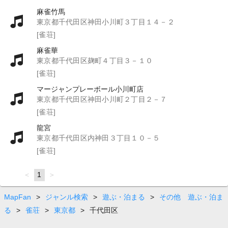
麻雀竹馬
東京都千代田区神田小川町３丁目１４－２
[雀荘]
麻雀華
東京都千代田区麹町４丁目３－１０
[雀荘]
マージャンプレーボール小川町店
東京都千代田区神田小川町２丁目２－７
[雀荘]
龍宮
東京都千代田区内神田３丁目１０－５
[雀荘]
page
You're
1
page
on
page
MapFan
>
ジャンル検索
>
遊ぶ・泊まる
>
その他 遊ぶ・泊ま
る
>
雀荘
>
東京都
>
千代田区