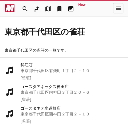
New!
menu
search
map
bookmark
event_note
東京都千代田区の雀荘
東京都千代田区の雀荘の一覧です。
錦江荘
東京都千代田区有楽町１丁目２－１０
[雀荘]
ゴースタアネックス神田店
東京都千代田区内神田３丁目２０－６
[雀荘]
ゴースタネオ水道橋店
東京都千代田区西神田２丁目２－１３
[雀荘]