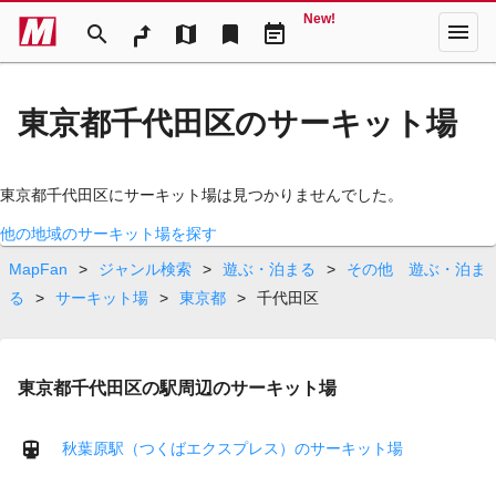
New!
menu
search
map
bookmark
event_note
東京都千代田区のサーキット場
東京都千代田区にサーキット場は見つかりませんでした。
他の地域のサーキット場を探す
MapFan
>
ジャンル検索
>
遊ぶ・泊まる
>
その他 遊ぶ・泊ま
る
>
サーキット場
>
東京都
>
千代田区
東京都千代田区の駅周辺のサーキット場
秋葉原駅（つくばエクスプレス）のサーキット場