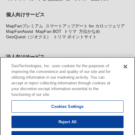
個人向けサービス
MapFanプレミアム
スマートアップデート for カロッツェリア
MapFanAssist
MapFan BOT
トリマ
方位かなめ
GeoQuest（ジオクエ）
トリマ ポイントサイト
法人向けサービス
GeoTechnologies, Inc. uses cookies for the purposes of
法人向け地図・位置情報サービス
WEBサイト・システム向け地
improving the convenience and quality of our site and for
図API
Windows PC向け地図開発キット
MapFan DB
住所確認
utilizing information in our marketing activity. You can
サービス
MAP WORLD+
トリマ広告
Geo-Research
スグロ
accept or reject collecting information through cookies at
ジ
your discretion except information essential to the
functioning of our site.
カーナビ地図更新サービス
Cookies Settings
MapFan スマートメンバーズ
カロッツェリア地図割プラス
KENWOOD MapFan Club
Reject All