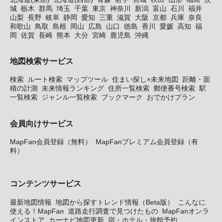
城
栃木
群馬
埼玉
千葉
東京
神奈川
新潟
富山
石川
福井
山梨
長野
岐阜
静岡
愛知
三重
滋賀
大阪
京都
兵庫
奈良
和歌山
鳥取
島根
岡山
広島
山口
徳島
香川
愛媛
高知
福
岡
佐賀
長崎
熊本
大分
宮崎
鹿児島
沖縄
地図検索サービス
検索
ルート検索
マップツール
住まい探し×未来地図
距離・面
積の計測
未来情報ランキング
住所一覧検索
郵便番号検索
駅
一覧検索
ジャンル一覧検索
ブックマーク
おでかけプラン
会員向けサービス
MapFan会員登録（無料）
MapFanプレミアム会員登録（有
料）
コンテンツサービス
最新地図情報
地図から探すトレンド情報（Beta版）
こんなに
使える！MapFan
道路走行調査で見つけたもの
MapFanオンラ
インストア
カーナビ地図更新
宿・ホテル・旅館予約