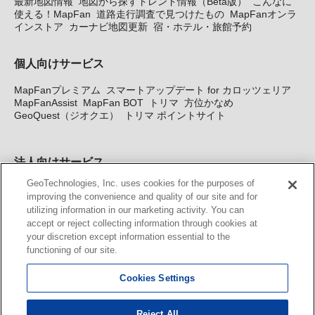
最新地図情報
地図から探すトレンド情報（Beta版）
こんなに
使える！MapFan
道路走行調査で見つけたもの
MapFanオンラ
インストア
カーナビ地図更新
宿・ホテル・旅館予約
個人向けサービス
MapFanプレミアム
スマートアップデート for カロッツェリア
MapFanAssist
MapFan BOT
トリマ
方位かなめ
GeoQuest（ジオクエ）
トリマ ポイントサイト
法人向けサービス
GeoTechnologies, Inc. uses cookies for the purposes of
法人向け地図・位置情報サービス
WEBサイト・システム向け地
improving the convenience and quality of our site and for
図API
Windows PC向け地図開発キット
MapFan DB
住所確認
utilizing information in our marketing activity. You can
サービス
MAP WORLD+
トリマ広告
Geo-Research
スグロ
accept or reject collecting information through cookies at
ジ
your discretion except information essential to the
functioning of our site.
カーナビ地図更新サービス
Cookies Settings
MapFan スマートメンバーズ
カロッツェリア地図割プラス
KENWOOD MapFan Club
Reject All