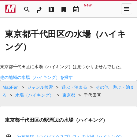
New!
menu
search
map
bookmark
event_note
東京都千代田区の水場（ハイキ
ング）
東京都千代田区に水場（ハイキング）は見つかりませんでした。
他の地域の水場（ハイキング）を探す
MapFan
>
ジャンル検索
>
遊ぶ・泊まる
>
その他 遊ぶ・泊ま
る
>
水場（ハイキング）
>
東京都
>
千代田区
東京都千代田区の駅周辺の水場（ハイキング）
秋葉原駅（つくばエクスプレス）の水場（ハイキング）