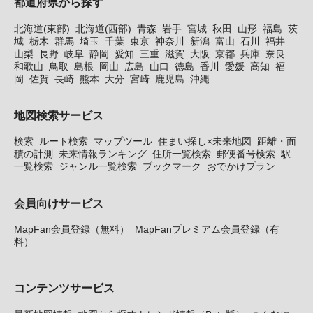
都道府県から探す
北海道(東部)
北海道(西部)
青森
岩手
宮城
秋田
山形
福島
茨
城
栃木
群馬
埼玉
千葉
東京
神奈川
新潟
富山
石川
福井
山梨
長野
岐阜
静岡
愛知
三重
滋賀
大阪
京都
兵庫
奈良
和歌山
鳥取
島根
岡山
広島
山口
徳島
香川
愛媛
高知
福
岡
佐賀
長崎
熊本
大分
宮崎
鹿児島
沖縄
地図検索サービス
検索
ルート検索
マップツール
住まい探し×未来地図
距離・面
積の計測
未来情報ランキング
住所一覧検索
郵便番号検索
駅
一覧検索
ジャンル一覧検索
ブックマーク
おでかけプラン
会員向けサービス
MapFan会員登録（無料）
MapFanプレミアム会員登録（有
料）
コンテンツサービス