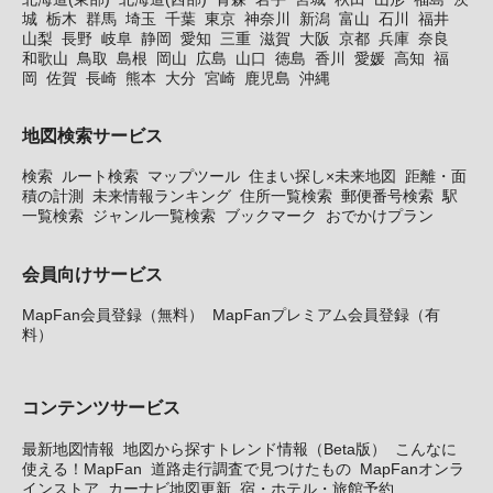
城
栃木
群馬
埼玉
千葉
東京
神奈川
新潟
富山
石川
福井
山梨
長野
岐阜
静岡
愛知
三重
滋賀
大阪
京都
兵庫
奈良
和歌山
鳥取
島根
岡山
広島
山口
徳島
香川
愛媛
高知
福
岡
佐賀
長崎
熊本
大分
宮崎
鹿児島
沖縄
地図検索サービス
検索
ルート検索
マップツール
住まい探し×未来地図
距離・面
積の計測
未来情報ランキング
住所一覧検索
郵便番号検索
駅
一覧検索
ジャンル一覧検索
ブックマーク
おでかけプラン
会員向けサービス
MapFan会員登録（無料）
MapFanプレミアム会員登録（有
料）
コンテンツサービス
最新地図情報
地図から探すトレンド情報（Beta版）
こんなに
使える！MapFan
道路走行調査で見つけたもの
MapFanオンラ
インストア
カーナビ地図更新
宿・ホテル・旅館予約