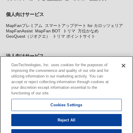
個人向けサービス
MapFanプレミアム
スマートアップデート for カロッツェリア
MapFanAssist
MapFan BOT
トリマ
方位かなめ
GeoQuest（ジオクエ）
トリマ ポイントサイト
法人向けサービス
GeoTechnologies, Inc. uses cookies for the purposes of
法人向け地図・位置情報サービス
WEBサイト・システム向け地
improving the convenience and quality of our site and for
図API
Windows PC向け地図開発キット
MapFan DB
住所確認
utilizing information in our marketing activity. You can
サービス
MAP WORLD+
トリマ広告
Geo-Research
スグロ
accept or reject collecting information through cookies at
ジ
your discretion except information essential to the
functioning of our site.
カーナビ地図更新サービス
Cookies Settings
MapFan スマートメンバーズ
カロッツェリア地図割プラス
KENWOOD MapFan Club
Reject All