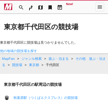
New!
menu
search
map
bookmark
event_note
東京都千代田区の競技場
東京都千代田区に競技場は見つかりませんでした。
他の地域の競技場を探す
MapFan
>
ジャンル検索
>
遊ぶ・泊まる
>
その他 遊ぶ・泊ま
る
>
競技場
>
東京都
>
千代田区
東京都千代田区の駅周辺の競技場
秋葉原駅（つくばエクスプレス）の競技場