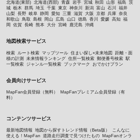
北海道(東部)
北海道(西部)
青森
岩手
宮城
秋田
山形
福島
茨
城
栃木
群馬
埼玉
千葉
東京
神奈川
新潟
富山
石川
福井
山梨
長野
岐阜
静岡
愛知
三重
滋賀
大阪
京都
兵庫
奈良
和歌山
鳥取
島根
岡山
広島
山口
徳島
香川
愛媛
高知
福
岡
佐賀
長崎
熊本
大分
宮崎
鹿児島
沖縄
地図検索サービス
検索
ルート検索
マップツール
住まい探し×未来地図
距離・面
積の計測
未来情報ランキング
住所一覧検索
郵便番号検索
駅
一覧検索
ジャンル一覧検索
ブックマーク
おでかけプラン
会員向けサービス
MapFan会員登録（無料）
MapFanプレミアム会員登録（有
料）
コンテンツサービス
最新地図情報
地図から探すトレンド情報（Beta版）
こんなに
使える！MapFan
道路走行調査で見つけたもの
MapFanオンラ