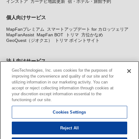
インストア
カーナビ地図更新
宿・ホテル・旅館予約
個人向けサービス
MapFanプレミアム
スマートアップデート for カロッツェリア
MapFanAssist
MapFan BOT
トリマ
方位かなめ
GeoQuest（ジオクエ）
トリマ ポイントサイト
法人向けサービス
GeoTechnologies, Inc. uses cookies for the purposes of
法人向け地図・位置情報サービス
WEBサイト・システム向け地
improving the convenience and quality of our site and for
図API
Windows PC向け地図開発キット
MapFan DB
住所確認
utilizing information in our marketing activity. You can
サービス
MAP WORLD+
トリマ広告
Geo-Research
スグロ
accept or reject collecting information through cookies at
ジ
your discretion except information essential to the
functioning of our site.
カーナビ地図更新サービス
Cookies Settings
MapFan スマートメンバーズ
カロッツェリア地図割プラス
KENWOOD MapFan Club
Reject All