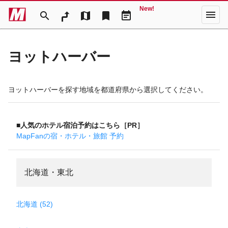
New!
menu
search
map
bookmark
event_note
ヨットハーバー
ヨットハーバーを探す地域を都道府県から選択してください。
■人気のホテル宿泊予約はこちら［PR］
MapFanの宿・ホテル・旅館 予約
北海道・東北
北海道 (52)