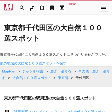
New!
menu
search
map
bookmark
event_note
東京都千代田区の大自然１００
選スポット
東京都千代田区に大自然１００選スポットは見つかりませんでした。
他の地域の大自然１００選スポットを探す
MapFan
>
ジャンル検索
>
遊ぶ・泊まる
>
その他 遊ぶ・泊ま
る
>
大自然１００選スポット
>
東京都
>
千代田区
東京都千代田区の駅周辺の大自然１００選スポット
秋葉原駅（つくばエクスプレス）の大自然１００選スポッ