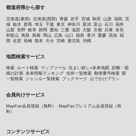
都道府県から探す
北海道(東部)
北海道(西部)
青森
岩手
宮城
秋田
山形
福島
茨
城
栃木
群馬
埼玉
千葉
東京
神奈川
新潟
富山
石川
福井
山梨
長野
岐阜
静岡
愛知
三重
滋賀
大阪
京都
兵庫
奈良
和歌山
鳥取
島根
岡山
広島
山口
徳島
香川
愛媛
高知
福
岡
佐賀
長崎
熊本
大分
宮崎
鹿児島
沖縄
地図検索サービス
検索
ルート検索
マップツール
住まい探し×未来地図
距離・面
積の計測
未来情報ランキング
住所一覧検索
郵便番号検索
駅
一覧検索
ジャンル一覧検索
ブックマーク
おでかけプラン
会員向けサービス
MapFan会員登録（無料）
MapFanプレミアム会員登録（有
料）
コンテンツサービス