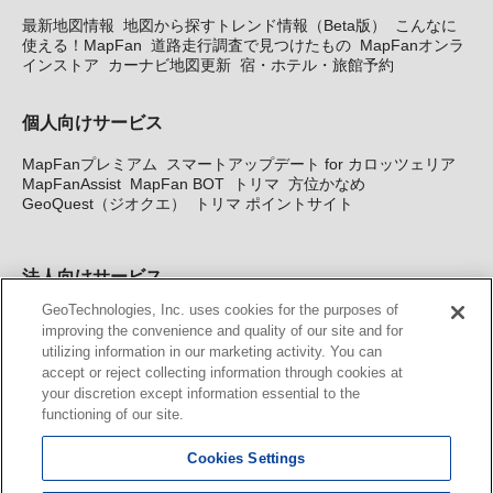
最新地図情報
地図から探すトレンド情報（Beta版）
こんなに
使える！MapFan
道路走行調査で見つけたもの
MapFanオンラ
インストア
カーナビ地図更新
宿・ホテル・旅館予約
個人向けサービス
MapFanプレミアム
スマートアップデート for カロッツェリア
MapFanAssist
MapFan BOT
トリマ
方位かなめ
GeoQuest（ジオクエ）
トリマ ポイントサイト
法人向けサービス
GeoTechnologies, Inc. uses cookies for the purposes of
法人向け地図・位置情報サービス
WEBサイト・システム向け地
improving the convenience and quality of our site and for
図API
Windows PC向け地図開発キット
MapFan DB
住所確認
utilizing information in our marketing activity. You can
サービス
MAP WORLD+
トリマ広告
Geo-Research
スグロ
accept or reject collecting information through cookies at
ジ
your discretion except information essential to the
functioning of our site.
カーナビ地図更新サービス
Cookies Settings
MapFan スマートメンバーズ
カロッツェリア地図割プラス