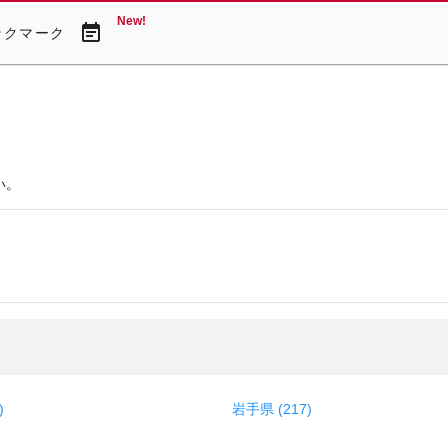
New!
event_note
ックマーク
い。
)
岩手県 (217)