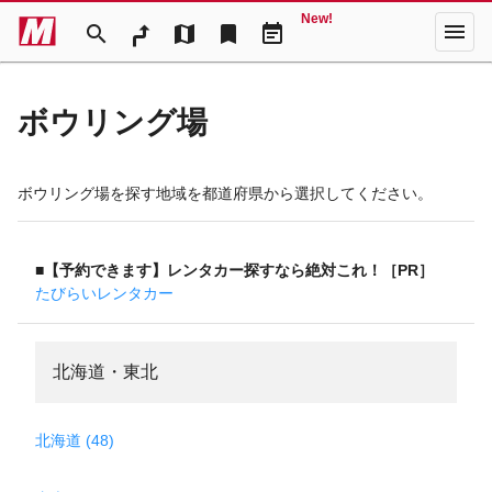
New!
menu
search
map
bookmark
event_note
ボウリング場
ボウリング場を探す地域を都道府県から選択してください。
■【予約できます】レンタカー探すなら絶対これ！［PR］
たびらいレンタカー
北海道・東北
北海道 (48)