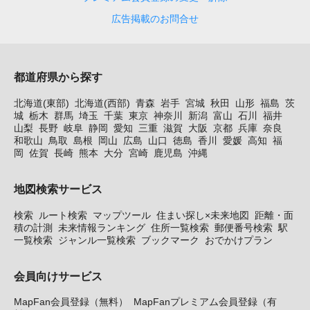
広告掲載のお問合せ
都道府県から探す
北海道(東部)
北海道(西部)
青森
岩手
宮城
秋田
山形
福島
茨
城
栃木
群馬
埼玉
千葉
東京
神奈川
新潟
富山
石川
福井
山梨
長野
岐阜
静岡
愛知
三重
滋賀
大阪
京都
兵庫
奈良
和歌山
鳥取
島根
岡山
広島
山口
徳島
香川
愛媛
高知
福
岡
佐賀
長崎
熊本
大分
宮崎
鹿児島
沖縄
地図検索サービス
検索
ルート検索
マップツール
住まい探し×未来地図
距離・面
積の計測
未来情報ランキング
住所一覧検索
郵便番号検索
駅
一覧検索
ジャンル一覧検索
ブックマーク
おでかけプラン
会員向けサービス
MapFan会員登録（無料）
MapFanプレミアム会員登録（有