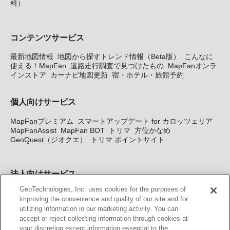
料）
コンテンツサービス
最新地図情報
地図から探すトレンド情報（Beta版）
こんなに
使える！MapFan
道路走行調査で見つけたもの
MapFanオンラ
インストア
カーナビ地図更新
宿・ホテル・旅館予約
個人向けサービス
MapFanプレミアム
スマートアップデート for カロッツェリア
MapFanAssist
MapFan BOT
トリマ
方位かなめ
GeoQuest（ジオクエ）
トリマ ポイントサイト
法人向けサービス
GeoTechnologies, Inc. uses cookies for the purposes of
法人向け地図・位置情報サービス
WEBサイト・システム向け地
improving the convenience and quality of our site and for
図API
Windows PC向け地図開発キット
MapFan DB
住所確認
utilizing information in our marketing activity. You can
サービス
MAP WORLD+
トリマ広告
Geo-Research
スグロ
accept or reject collecting information through cookies at
ジ
your discretion except information essential to the