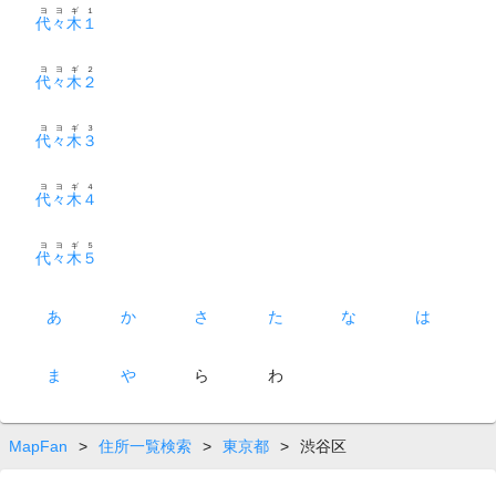
ヨヨギ１
代々木１
ヨヨギ２
代々木２
ヨヨギ３
代々木３
ヨヨギ４
代々木４
ヨヨギ５
代々木５
あ
か
さ
た
な
は
ま
や
ら
わ
MapFan
>
住所一覧検索
>
東京都
>
渋谷区