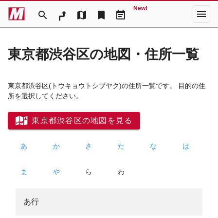
New!
menu
search
map
bookmark
event_note
東京都渋谷区の地図・住所一覧
東京都渋谷区
(トウキョウトシブヤク)
の住所一覧です。 目的の住
所を選択してください。
東京都渋谷区の地図を見る
あ
か
さ
た
な
は
ま
や
ら
わ
あ行