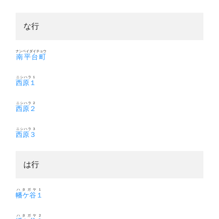
な行
ナンペイダイチョウ
南平台町
ニシハラ１
西原１
ニシハラ２
西原２
ニシハラ３
西原３
は行
ハタガヤ１
幡ケ谷１
ハタガヤ２