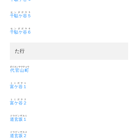
センダガヤ５
千駄ケ谷５
センダガヤ６
千駄ケ谷６
た行
ダイカンヤマチョウ
代官山町
トミガヤ１
富ケ谷１
トミガヤ２
富ケ谷２
ドウゲンザカ１
道玄坂１
ドウゲンザカ２
道玄坂２