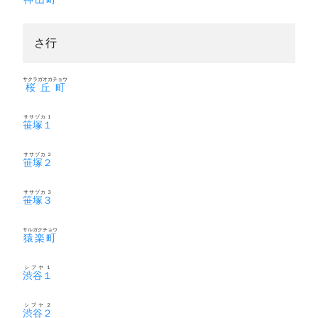
さ行
サクラガオカチョウ
桜丘町
ササヅカ１
笹塚１
ササヅカ２
笹塚２
ササヅカ３
笹塚３
サルガクチョウ
猿楽町
シブヤ１
渋谷１
シブヤ２
渋谷２