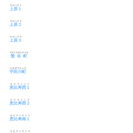
ウエハラ１
上原１
ウエハラ２
上原２
ウエハラ３
上原３
ウグイスダニチョウ
鶯谷町
ウダガワチョウ
宇田川町
エビスニシ１
恵比寿西１
エビスニシ２
恵比寿西２
エビスミナミ１
恵比寿南１
エビスミナミ２