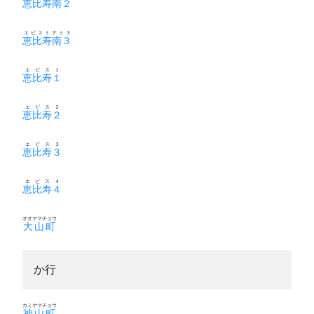
恵比寿南２
エビスミナミ３
恵比寿南３
エビス１
恵比寿１
エビス２
恵比寿２
エビス３
恵比寿３
エビス４
恵比寿４
オオヤマチョウ
大山町
か行
カミヤマチョウ
神山町