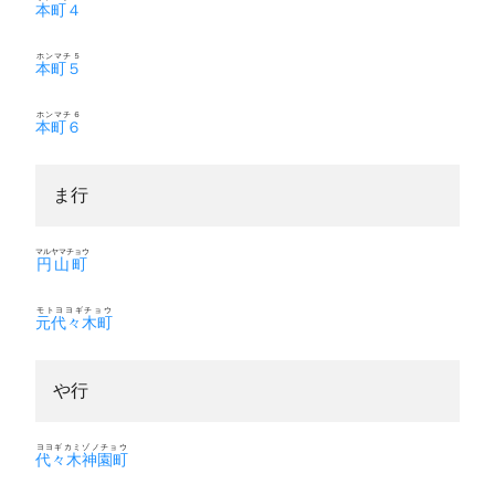
本町４
ホンマチ５
本町５
ホンマチ６
本町６
ま行
マルヤマチョウ
円山町
モトヨヨギチョウ
元代々木町
や行
ヨヨギカミゾノチョウ
代々木神園町