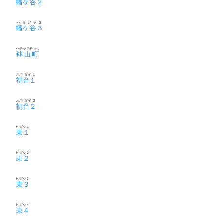
幡ケ谷２
ハタガヤ３
幡ケ谷３
ハチヤマチョウ
鉢山町
ハツダイ１
初台１
ハツダイ２
初台２
ヒガシ１
東１
ヒガシ２
東２
ヒガシ３
東３
ヒガシ４
東４