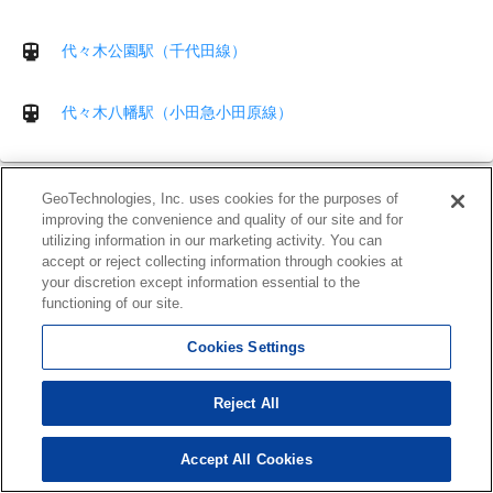
代々木公園駅（千代田線）
代々木八幡駅（小田急小田原線）
GeoTechnologies, Inc. uses cookies for the purposes of
住所確認サービス
improving the convenience and quality of our site and for
住所表記をクレンジングできるクラウドサービス
utilizing information in our marketing activity. You can
accept or reject collecting information through cookies at
your discretion except information essential to the
functioning of our site.
Cookies Settings
Reject All
運営会社
利用規約
Accept All Cookies
ヘルプ