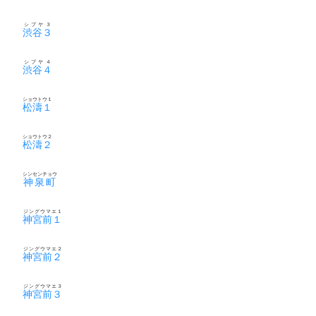
シブヤ３
渋谷３
シブヤ４
渋谷４
ショウトウ１
松濤１
ショウトウ２
松濤２
シンセンチョウ
神泉町
ジングウマエ１
神宮前１
ジングウマエ２
神宮前２
ジングウマエ３
神宮前３