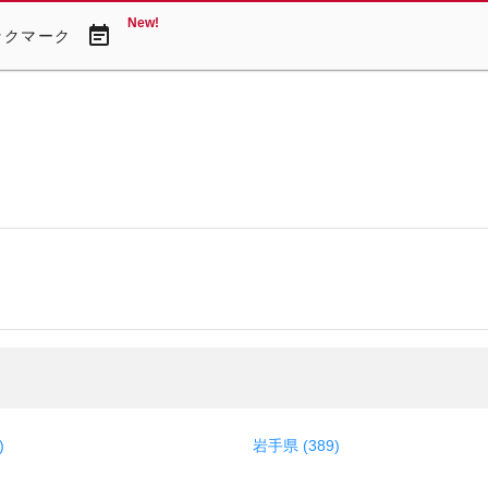
New!
event_note
ックマーク
)
岩手県 (389)