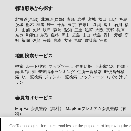
都道府県から探す
北海道(東部)
北海道(西部)
青森
岩手
宮城
秋田
山形
福島
茨城
栃木
群馬
埼玉
千葉
東京
神奈川
新潟
富山
石川
福
井
山梨
長野
岐阜
静岡
愛知
三重
滋賀
大阪
京都
兵庫
奈良
和歌山
鳥取
島根
岡山
広島
山口
徳島
香川
愛媛
高
知
福岡
佐賀
長崎
熊本
大分
宮崎
鹿児島
沖縄
地図検索サービス
検索
ルート検索
マップツール
住まい探し×未来地図
距離・
面積の計測
未来情報ランキング
住所一覧検索
郵便番号検
索
駅一覧検索
ジャンル一覧検索
ブックマーク
おでかけプ
ラン
会員向けサービス
MapFan会員登録（無料）
MapFanプレミアム会員登録（有
料）
GeoTechnologies, Inc. uses cookies for the purposes of improving the con