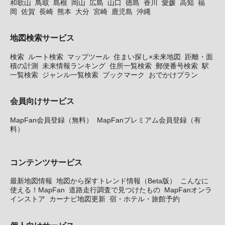
和歌山
鳥取
島根
岡山
広島
山口
徳島
香川
愛媛
高知
福
岡
佐賀
長崎
熊本
大分
宮崎
鹿児島
沖縄
地図検索サービス
検索
ルート検索
マップツール
住まい探し×未来地図
距離・面
積の計測
未来情報ランキング
住所一覧検索
郵便番号検索
駅
一覧検索
ジャンル一覧検索
ブックマーク
おでかけプラン
会員向けサービス
MapFan会員登録（無料）
MapFanプレミアム会員登録（有
料）
コンテンツサービス
最新地図情報
地図から探すトレンド情報（Beta版）
こんなに
使える！MapFan
道路走行調査で見つけたもの
MapFanオンラ
インストア
カーナビ地図更新
宿・ホテル・旅館予約