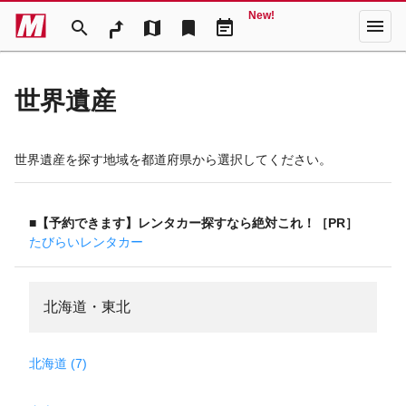
New!
menu
search
map
bookmark
event_note
世界遺産
世界遺産を探す地域を都道府県から選択してください。
■【予約できます】レンタカー探すなら絶対これ！［PR］
たびらいレンタカー
北海道・東北
北海道 (7)