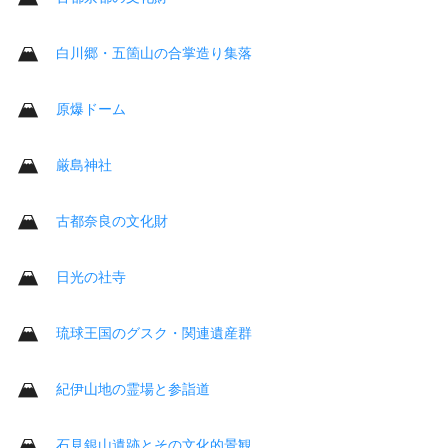
白川郷・五箇山の合掌造り集落
原爆ドーム
厳島神社
古都奈良の文化財
日光の社寺
琉球王国のグスク・関連遺産群
紀伊山地の霊場と参詣道
石見銀山遺跡とその文化的景観