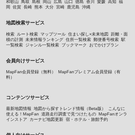
和歌山
鳥取
島根
岡山
広島
山口
徳島
香川
愛媛
高知
福
岡
佐賀
長崎
熊本
大分
宮崎
鹿児島
沖縄
地図検索サービス
検索
ルート検索
マップツール
住まい探し×未来地図
距離・面
積の計測
未来情報ランキング
住所一覧検索
郵便番号検索
駅
一覧検索
ジャンル一覧検索
ブックマーク
おでかけプラン
会員向けサービス
MapFan会員登録（無料）
MapFanプレミアム会員登録（有
料）
コンテンツサービス
最新地図情報
地図から探すトレンド情報（Beta版）
こんなに
使える！MapFan
道路走行調査で見つけたもの
MapFanオンラ
インストア
カーナビ地図更新
宿・ホテル・旅館予約