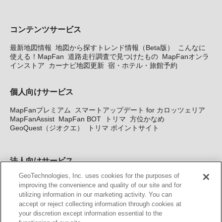
コンテンツサービス
最新地図情報
地図から探すトレンド情報（Beta版）
こんなに
使える！MapFan
道路走行調査で見つけたもの
MapFanオンラ
インストア
カーナビ地図更新
宿・ホテル・旅館予約
個人向けサービス
MapFanプレミアム
スマートアップデート for カロッツェリア
MapFanAssist
MapFan BOT
トリマ
方位かなめ
GeoQuest（ジオクエ）
トリマ ポイントサイト
法人向けサービス
GeoTechnologies, Inc. uses cookies for the purposes of
法人向け地図・位置情報サービス
WEBサイト・システム向け地
improving the convenience and quality of our site and for
図API
Windows PC向け地図開発キット
MapFan DB
住所確認
utilizing information in our marketing activity. You can
サービス
MAP WORLD+
トリマ広告
Geo-Research
スグロ
accept or reject collecting information through cookies at
ジ
your discretion except information essential to the