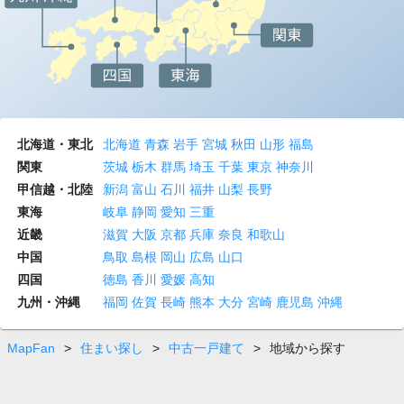
北海道・東北
北海道
青森
岩手
宮城
秋田
山形
福島
関東
茨城
栃木
群馬
埼玉
千葉
東京
神奈川
甲信越・北陸
新潟
富山
石川
福井
山梨
長野
東海
岐阜
静岡
愛知
三重
近畿
滋賀
大阪
京都
兵庫
奈良
和歌山
中国
鳥取
島根
岡山
広島
山口
四国
徳島
香川
愛媛
高知
九州・沖縄
福岡
佐賀
長崎
熊本
大分
宮崎
鹿児島
沖縄
MapFan
>
住まい探し
>
中古一戸建て
>
地域から探す