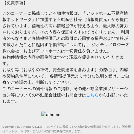
【免責事項】
このコーナーに掲載している物件情報は、「アットホーム不動産情
報ネットワーク」に加盟する不動産会社等（情報提供元）から提供
されています。信頼性の高い情報提供が行えるよう、最大限の努力
をしておりますが、その内容を保証するものではありません。 利用
者のみなさまと各情報提供元との取引に起因する損害および情報が
掲載されたことに起因する損害等については、 ジオテクノロジーズ
株式会社、およびアットホームは一切責任を負いません。
各物件情報の内容や画像等はすべて現況を優先させていただきま
す。
お取引等（お取引の準備、資金調達等を含みます）の際には、内容
や契約条件等について、 各情報提供元より十分な説明を受け、ご自
身でご確認の上、判断してください。
このコーナーへの物件情報のご掲載、その他不動産業務ソリューシ
ョン等についての不動産会社様のお問合せは
こちら
からお願いいた
します。
Copyright(c) At Home Co.,Ltd. このサイトに掲載している情報の無断転載を禁止します。著作権
はアットホーム（株）またはその情報提供者に帰属します。