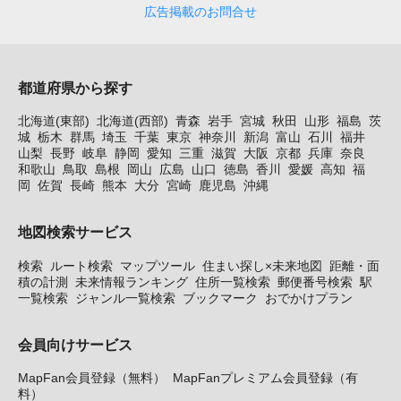
広告掲載のお問合せ
都道府県から探す
北海道(東部)
北海道(西部)
青森
岩手
宮城
秋田
山形
福島
茨
城
栃木
群馬
埼玉
千葉
東京
神奈川
新潟
富山
石川
福井
山梨
長野
岐阜
静岡
愛知
三重
滋賀
大阪
京都
兵庫
奈良
和歌山
鳥取
島根
岡山
広島
山口
徳島
香川
愛媛
高知
福
岡
佐賀
長崎
熊本
大分
宮崎
鹿児島
沖縄
地図検索サービス
検索
ルート検索
マップツール
住まい探し×未来地図
距離・面
積の計測
未来情報ランキング
住所一覧検索
郵便番号検索
駅
一覧検索
ジャンル一覧検索
ブックマーク
おでかけプラン
会員向けサービス
MapFan会員登録（無料）
MapFanプレミアム会員登録（有
料）