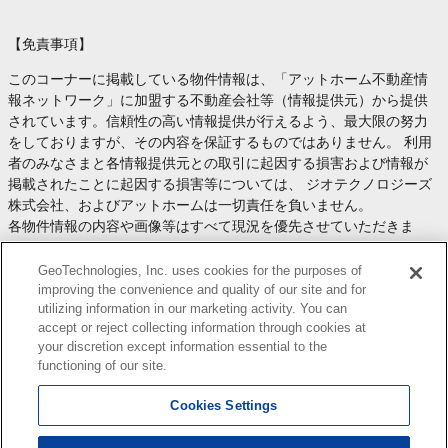
【免責事項】
このコーナーに掲載している物件情報は、「アットホーム不動産情
報ネットワーク」に加盟する不動産会社等（情報提供元）から提供
されています。信頼性の高い情報提供が行えるよう、最大限の努力
をしておりますが、その内容を保証するものではありません。 利用
者のみなさまと各情報提供元との取引に起因する損害および情報が
掲載されたことに起因する損害等については、 ジオテクノロジーズ
株式会社、およびアットホームは一切責任を負いません。
各物件情報の内容や画像等はすべて現況を優先させていただきま
す。
お取引等（お取引の準備、資金調達等を含みます）の際には、内容
GeoTechnologies, Inc. uses cookies for the purposes of
や契約条件等について、 各情報提供元より十分な説明を受け、ご自
improving the convenience and quality of our site and for
utilizing information in our marketing activity. You can
身でご確認の上、判断してください。
accept or reject collecting information through cookies at
このコーナーへの物件情報のご掲載、その他不動産業務ソリューシ
your discretion except information essential to the
ョン等についての不動産会社様のお問合せは
こちら
からお願いいた
functioning of our site.
します。
Cookies Settings