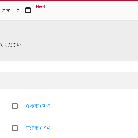
New!
event_note
ックマーク
てください。
彦根市 (302)
草津市 (194)