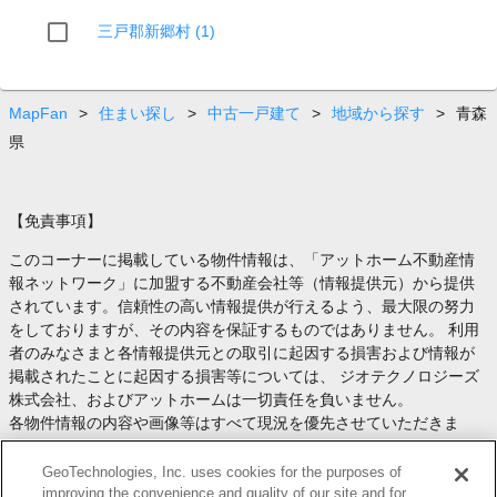
三戸郡新郷村 (1)
MapFan
>
住まい探し
>
中古一戸建て
>
地域から探す
>
青森
県
【免責事項】
このコーナーに掲載している物件情報は、「アットホーム不動産情
報ネットワーク」に加盟する不動産会社等（情報提供元）から提供
されています。信頼性の高い情報提供が行えるよう、最大限の努力
をしておりますが、その内容を保証するものではありません。 利用
者のみなさまと各情報提供元との取引に起因する損害および情報が
掲載されたことに起因する損害等については、 ジオテクノロジーズ
株式会社、およびアットホームは一切責任を負いません。
各物件情報の内容や画像等はすべて現況を優先させていただきま
す。
お取引等（お取引の準備、資金調達等を含みます）の際には、内容
GeoTechnologies, Inc. uses cookies for the purposes of
や契約条件等について、 各情報提供元より十分な説明を受け、ご自
improving the convenience and quality of our site and for