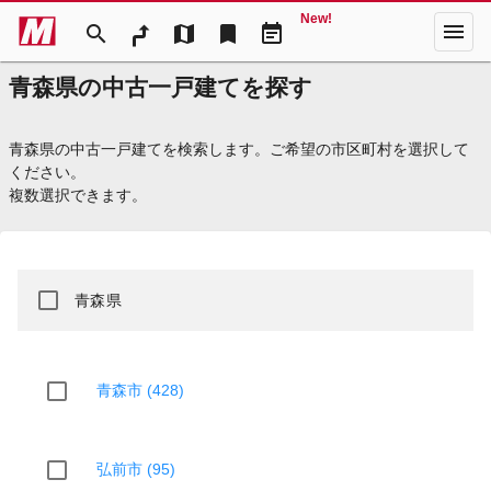
New!
menu
search
map
bookmark
event_note
青森県の中古一戸建てを探す
青森県の中古一戸建てを検索します。ご希望の市区町村を選択して
ください。
複数選択できます。
青森県
青森市 (428)
弘前市 (95)