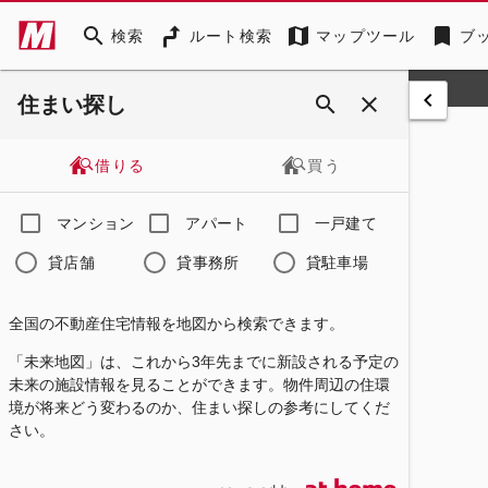
search
map
bookmark
検索
ルート検索
マップツール
ブ
keyboard_arrow_left
search
close
住まい探し
借りる
買う
マンション
アパート
一戸建て
貸店舗
貸事務所
貸駐車場
全国の不動産住宅情報を地図から検索できます。
「未来地図」は、これから3年先までに新設される予定の
未来の施設情報を見ることができます。物件周辺の住環
境が将来どう変わるのか、住まい探しの参考にしてくだ
さい。