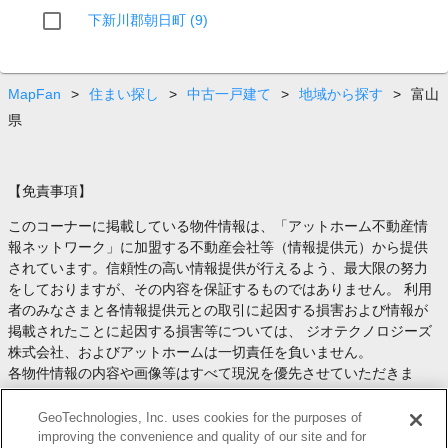
下新川郡朝日町 (9)
MapFan
>
住まい探し
>
中古一戸建て
>
地域から探す
>
富山
県
【免責事項】
このコーナーに掲載している物件情報は、「アットホーム不動産情
報ネットワーク」に加盟する不動産会社等（情報提供元）から提供
されています。信頼性の高い情報提供が行えるよう、最大限の努力
をしておりますが、その内容を保証するものではありません。 利用
者のみなさまと各情報提供元との取引に起因する損害および情報が
掲載されたことに起因する損害等については、 ジオテクノロジーズ
株式会社、およびアットホームは一切責任を負いません。
各物件情報の内容や画像等はすべて現況を優先させていただきま
す。
お取引等（お取引の準備、資金調達等を含みます）の際には、内容
GeoTechnologies, Inc. uses cookies for the purposes of
や契約条件等について、 各情報提供元より十分な説明を受け、ご自
improving the convenience and quality of our site and for