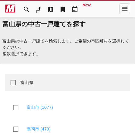
New!
menu
search
map
bookmark
event_note
富山県の中古一戸建てを探す
富山県の中古一戸建てを検索します。ご希望の市区町村を選択して
ください。
複数選択できます。
富山県
富山市 (1077)
高岡市 (479)