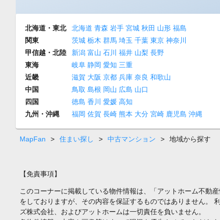
北海道・東北
北海道
青森
岩手
宮城
秋田
山形
福島
関東
茨城
栃木
群馬
埼玉
千葉
東京
神奈川
甲信越・北陸
新潟
富山
石川
福井
山梨
長野
東海
岐阜
静岡
愛知
三重
近畿
滋賀
大阪
京都
兵庫
奈良
和歌山
中国
鳥取
島根
岡山
広島
山口
四国
徳島
香川
愛媛
高知
九州・沖縄
福岡
佐賀
長崎
熊本
大分
宮崎
鹿児島
沖縄
MapFan
>
住まい探し
>
中古マンション
>
地域から探す
【免責事項】
このコーナーに掲載している物件情報は、「アットホーム不動産
をしておりますが、その内容を保証するものではありません。 
ズ株式会社、およびアットホームは一切責任を負いません。