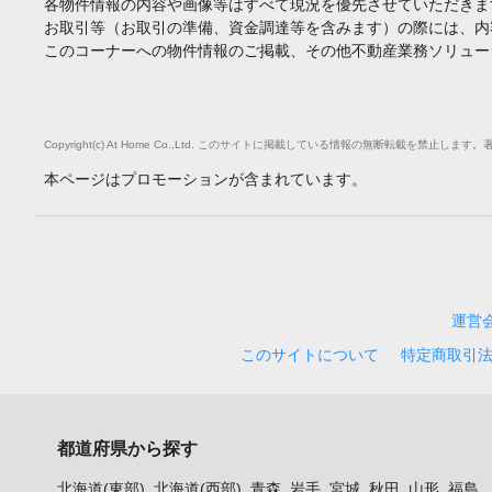
各物件情報の内容や画像等はすべて現況を優先させていただきま
お取引等（お取引の準備、資金調達等を含みます）の際には、内
このコーナーへの物件情報のご掲載、その他不動産業務ソリュー
Copyright(c) At Home Co.,Ltd. このサイトに掲載している情報の無断転載を
本ページはプロモーションが含まれています。
運営
このサイトについて
特定商取引
都道府県から探す
北海道(東部)
北海道(西部)
青森
岩手
宮城
秋田
山形
福島