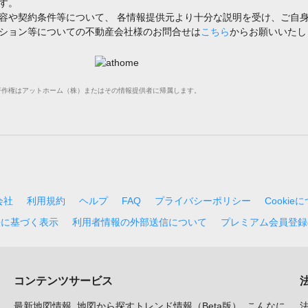
す。
容や契約条件等について、 各情報提供元より十分な説明を受け、ご自
ション等についての不動産会社様のお問合せは
こちら
からお願いいたし
禁止します。著作権はアットホーム（株）またはその情報提供者に帰属します。
会社
利用規約
ヘルプ
FAQ
プライバシーポリシー
Cookie
法に基づく表示
利用者情報の外部送信について
プレミアム会員登録
コンテンツサービス
最新地図情報
地図から探すトレンド情報（Beta版）
こんなに