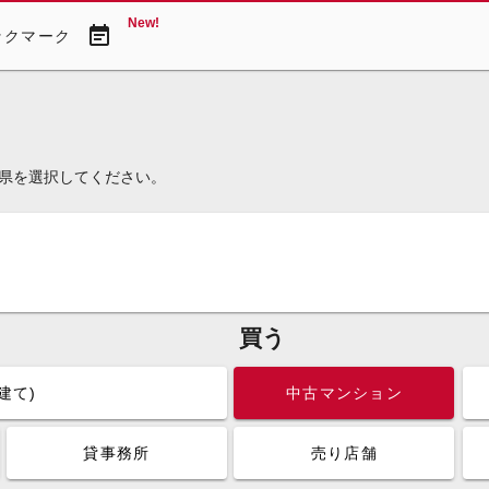
New!
event_note
ックマーク
県を選択してください。
買う
建て)
中古マンション
貸事務所
売り店舗