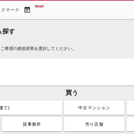
New!
event_note
ックマーク
ら探す
。ご希望の都道府県を選択してください。
買う
建て)
中古マンション
貸事務所
売り店舗