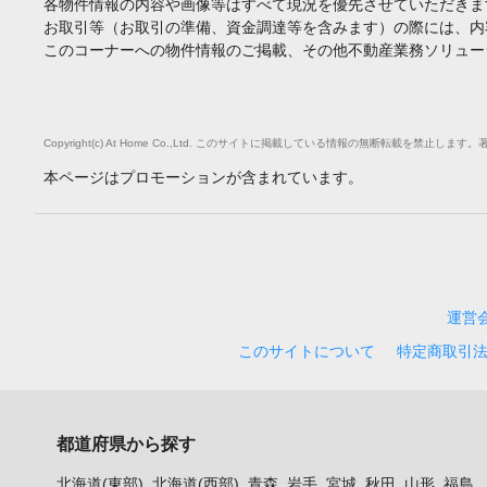
各物件情報の内容や画像等はすべて現況を優先させていただきま
お取引等（お取引の準備、資金調達等を含みます）の際には、内
このコーナーへの物件情報のご掲載、その他不動産業務ソリュー
Copyright(c) At Home Co.,Ltd. このサイトに掲載している情報の無断転載を
本ページはプロモーションが含まれています。
運営
このサイトについて
特定商取引
都道府県から探す
北海道(東部)
北海道(西部)
青森
岩手
宮城
秋田
山形
福島