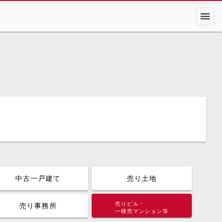
menu
中古一戸建て
売り土地
売りビル・
売り事務所
一棟売マンション等