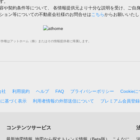
す。
容や契約条件等について、 各情報提供元より十分な説明を受け、ご自
ション等についての不動産会社様のお問合せは
こちら
からお願いいたし
禁止します。著作権はアットホーム（株）またはその情報提供者に帰属します。
会社
利用規約
ヘルプ
FAQ
プライバシーポリシー
Cookie
法に基づく表示
利用者情報の外部送信について
プレミアム会員登録
コンテンツサービス
最新地図情報
地図から探すトレンド情報（Beta版）
こんなに