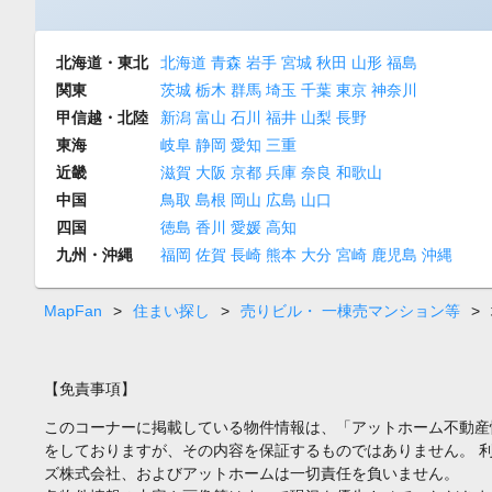
北海道・東北
北海道
青森
岩手
宮城
秋田
山形
福島
関東
茨城
栃木
群馬
埼玉
千葉
東京
神奈川
甲信越・北陸
新潟
富山
石川
福井
山梨
長野
東海
岐阜
静岡
愛知
三重
近畿
滋賀
大阪
京都
兵庫
奈良
和歌山
中国
鳥取
島根
岡山
広島
山口
四国
徳島
香川
愛媛
高知
九州・沖縄
福岡
佐賀
長崎
熊本
大分
宮崎
鹿児島
沖縄
MapFan
>
住まい探し
>
売りビル・ 一棟売マンション等
>
【免責事項】
このコーナーに掲載している物件情報は、「アットホーム不動産
をしておりますが、その内容を保証するものではありません。 
ズ株式会社、およびアットホームは一切責任を負いません。