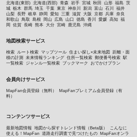
北海道(東部)
北海道(西部)
青森
岩手
宮城
秋田
山形
福島
茨
城
栃木
群馬
埼玉
千葉
東京
神奈川
新潟
富山
石川
福井
山梨
長野
岐阜
静岡
愛知
三重
滋賀
大阪
京都
兵庫
奈良
和歌山
鳥取
島根
岡山
広島
山口
徳島
香川
愛媛
高知
福
岡
佐賀
長崎
熊本
大分
宮崎
鹿児島
沖縄
地図検索サービス
検索
ルート検索
マップツール
住まい探し×未来地図
距離・面
積の計測
未来情報ランキング
住所一覧検索
郵便番号検索
駅
一覧検索
ジャンル一覧検索
ブックマーク
おでかけプラン
会員向けサービス
MapFan会員登録（無料）
MapFanプレミアム会員登録（有
料）
コンテンツサービス
最新地図情報
地図から探すトレンド情報（Beta版）
こんなに
使える！MapFan
道路走行調査で見つけたもの
MapFanオンラ