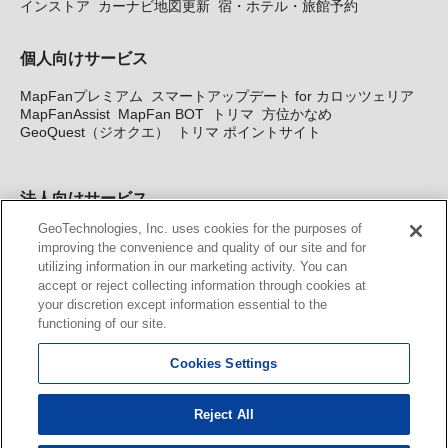
インストア
カーナビ地図更新
宿・ホテル・旅館予約
個人向けサービス
MapFanプレミアム
スマートアップデート for カロッツェリア
MapFanAssist
MapFan BOT
トリマ
方位かなめ
GeoQuest（ジオクエ）
トリマ ポイントサイト
法人向けサービス
GeoTechnologies, Inc. uses cookies for the purposes of
法人向け地図・位置情報サービス
WEBサイト・システム向け地
improving the convenience and quality of our site and for
図API
Windows PC向け地図開発キット
MapFan DB
住所確認
utilizing information in our marketing activity. You can
サービス
MAP WORLD+
トリマ広告
Geo-Research
スグロ
accept or reject collecting information through cookies at
ジ
your discretion except information essential to the
functioning of our site.
カーナビ地図更新サービス
Cookies Settings
MapFan スマートメンバーズ
カロッツェリア地図割プラス
KENWOOD MapFan Club
Reject All