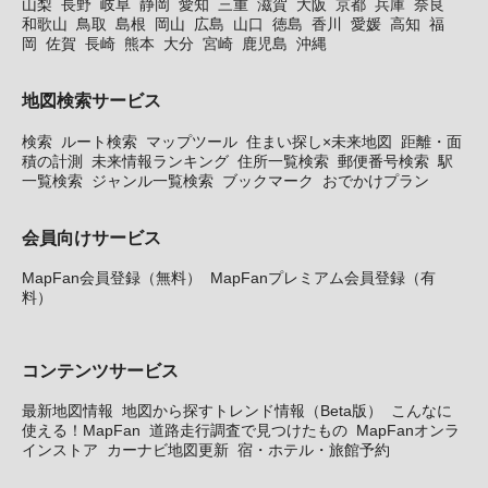
山梨
長野
岐阜
静岡
愛知
三重
滋賀
大阪
京都
兵庫
奈良
和歌山
鳥取
島根
岡山
広島
山口
徳島
香川
愛媛
高知
福
岡
佐賀
長崎
熊本
大分
宮崎
鹿児島
沖縄
地図検索サービス
検索
ルート検索
マップツール
住まい探し×未来地図
距離・面
積の計測
未来情報ランキング
住所一覧検索
郵便番号検索
駅
一覧検索
ジャンル一覧検索
ブックマーク
おでかけプラン
会員向けサービス
MapFan会員登録（無料）
MapFanプレミアム会員登録（有
料）
コンテンツサービス
最新地図情報
地図から探すトレンド情報（Beta版）
こんなに
使える！MapFan
道路走行調査で見つけたもの
MapFanオンラ
インストア
カーナビ地図更新
宿・ホテル・旅館予約