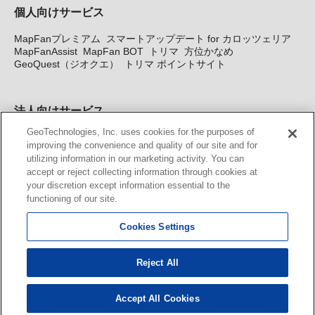
個人向けサービス
MapFanプレミアム
スマートアップデート for カロッツェリア
MapFanAssist
MapFan BOT
トリマ
方位かなめ
GeoQuest（ジオクエ）
トリマ ポイントサイト
法人向けサービス
GeoTechnologies, Inc. uses cookies for the purposes of
法人向け地図・位置情報サービス
WEBサイト・システム向け地
improving the convenience and quality of our site and for
図API
Windows PC向け地図開発キット
MapFan DB
住所確認
utilizing information in our marketing activity. You can
サービス
MAP WORLD+
トリマ広告
Geo-Research
スグロ
accept or reject collecting information through cookies at
ジ
your discretion except information essential to the
functioning of our site.
カーナビ地図更新サービス
Cookies Settings
MapFan スマートメンバーズ
カロッツェリア地図割プラス
KENWOOD MapFan Club
Reject All
Accept All Cookies
© GeoTechnologies, Inc.