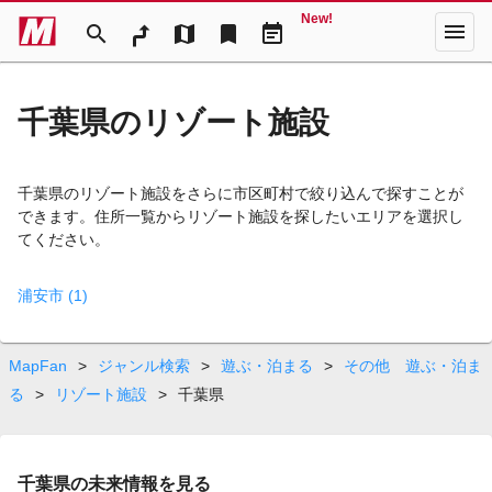
New!
menu
search
map
bookmark
event_note
千葉県のリゾート施設
千葉県のリゾート施設をさらに市区町村で絞り込んで探すことが
できます。住所一覧からリゾート施設を探したいエリアを選択し
てください。
浦安市 (1)
MapFan
>
ジャンル検索
>
遊ぶ・泊まる
>
その他 遊ぶ・泊ま
る
>
リゾート施設
>
千葉県
千葉県の未来情報を見る