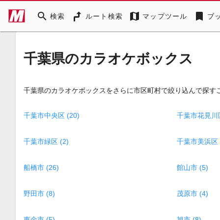
search
map
bookmark
検索
ルート検索
マップツール
ブ
千葉県のカラオケボックス
千葉県のカラオケボックスをさらに市区町村で絞り込んで探す
千葉市中央区 (20)
千葉市花見川区 
千葉市緑区 (2)
千葉市美浜区 (
船橋市 (26)
館山市 (5)
野田市 (8)
茂原市 (4)
東金市 (5)
旭市 (8)