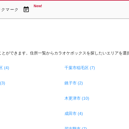
New!
event_note
ックマーク
ことができます。住所一覧からカラオケボックスを探したいエリアを選
(4)
千葉市稲毛区 (7)
3)
銚子市 (2)
木更津市 (10)
成田市 (4)
習志野市 (7)