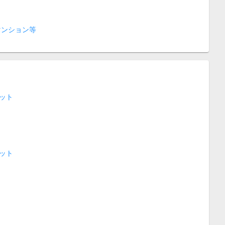
マンション等
ット
ット