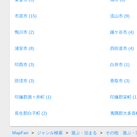
市原市 (15)
流山市 (9)
鴨川市 (2)
鎌ケ谷市 (4)
浦安市 (8)
四街道市 (4)
印西市 (3)
白井市 (1)
匝瑳市 (3)
香取市 (3)
印旛郡酒々井町 (1)
印旛郡栄町 (1
長生郡白子町 (2)
夷隅郡大多喜町 
MapFan
>
ジャンル検索
>
遊ぶ・泊まる
>
その他 遊ぶ・