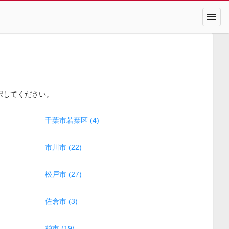
menu
択してください。
千葉市若葉区 (4)
市川市 (22)
松戸市 (27)
佐倉市 (3)
柏市 (19)