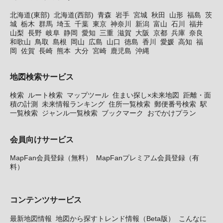
北海道(東部)
北海道(西部)
青森
岩手
宮城
秋田
山形
福島
茨
城
栃木
群馬
埼玉
千葉
東京
神奈川
新潟
富山
石川
福井
山梨
長野
岐阜
静岡
愛知
三重
滋賀
大阪
京都
兵庫
奈良
和歌山
鳥取
島根
岡山
広島
山口
徳島
香川
愛媛
高知
福
岡
佐賀
長崎
熊本
大分
宮崎
鹿児島
沖縄
地図検索サービス
検索
ルート検索
マップツール
住まい探し×未来地図
距離・面
積の計測
未来情報ランキング
住所一覧検索
郵便番号検索
駅
一覧検索
ジャンル一覧検索
ブックマーク
おでかけプラン
会員向けサービス
MapFan会員登録（無料）
MapFanプレミアム会員登録（有
料）
コンテンツサービス
最新地図情報
地図から探すトレンド情報（Beta版）
こんなに