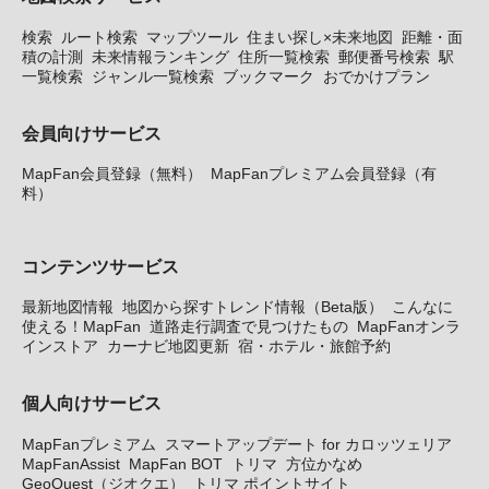
検索
ルート検索
マップツール
住まい探し×未来地図
距離・面
積の計測
未来情報ランキング
住所一覧検索
郵便番号検索
駅
一覧検索
ジャンル一覧検索
ブックマーク
おでかけプラン
会員向けサービス
MapFan会員登録（無料）
MapFanプレミアム会員登録（有
料）
コンテンツサービス
最新地図情報
地図から探すトレンド情報（Beta版）
こんなに
使える！MapFan
道路走行調査で見つけたもの
MapFanオンラ
インストア
カーナビ地図更新
宿・ホテル・旅館予約
個人向けサービス
MapFanプレミアム
スマートアップデート for カロッツェリア
MapFanAssist
MapFan BOT
トリマ
方位かなめ
GeoQuest（ジオクエ）
トリマ ポイントサイト