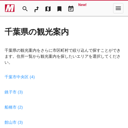
New!
menu
search
map
bookmark
event_note
千葉県の観光案内
千葉県の観光案内をさらに市区町村で絞り込んで探すことができ
ます。住所一覧から観光案内を探したいエリアを選択してくださ
い。
千葉市中央区 (4)
銚子市 (3)
船橋市 (2)
館山市 (3)