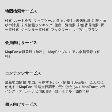
地図検索サービス
検索
ルート検索
マップツール
住まい探し×未来地図
距離・面
積の計測
未来情報ランキング
住所一覧検索
郵便番号検索
駅
一覧検索
ジャンル一覧検索
ブックマーク
おでかけプラン
会員向けサービス
MapFan会員登録（無料）
MapFanプレミアム会員登録（有
料）
コンテンツサービス
最新地図情報
地図から探すトレンド情報（Beta版）
こんなに
使える！MapFan
道路走行調査で見つけたもの
MapFanオンラ
インストア
カーナビ地図更新
宿・ホテル・旅館予約
個人向けサービス