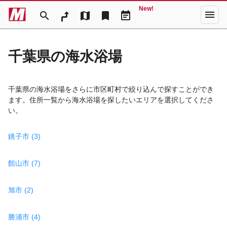
New!
menu
search
map
bookmark
event_note
千葉県の海水浴場
千葉県の海水浴場をさらに市区町村で絞り込んで探すことができ
ます。住所一覧から海水浴場を探したいエリアを選択してくださ
い。
銚子市 (3)
館山市 (7)
旭市 (2)
勝浦市 (4)