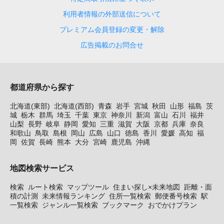
利用者情報の外部送信について
プレミアム会員登録の変更・解除
広告掲載のお問合せ
都道府県から探す
北海道(東部)
北海道(西部)
青森
岩手
宮城
秋田
山形
福島
茨
城
栃木
群馬
埼玉
千葉
東京
神奈川
新潟
富山
石川
福井
山梨
長野
岐阜
静岡
愛知
三重
滋賀
大阪
京都
兵庫
奈良
和歌山
鳥取
島根
岡山
広島
山口
徳島
香川
愛媛
高知
福
岡
佐賀
長崎
熊本
大分
宮崎
鹿児島
沖縄
地図検索サービス
検索
ルート検索
マップツール
住まい探し×未来地図
距離・面
積の計測
未来情報ランキング
住所一覧検索
郵便番号検索
駅
一覧検索
ジャンル一覧検索
ブックマーク
おでかけプラン