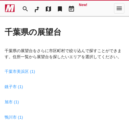
New!
menu
search
map
bookmark
event_note
千葉県の展望台
千葉県の展望台をさらに市区町村で絞り込んで探すことができま
す。住所一覧から展望台を探したいエリアを選択してください。
千葉市美浜区 (1)
銚子市 (1)
旭市 (1)
鴨川市 (1)