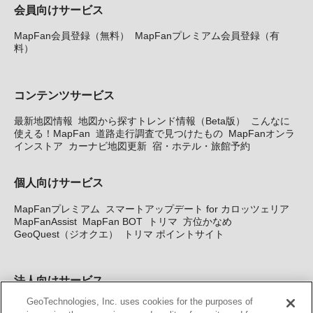
会員向けサービス
MapFan会員登録（無料）
MapFanプレミアム会員登録（有
料）
コンテンツサービス
最新地図情報
地図から探すトレンド情報（Beta版）
こんなに
使える！MapFan
道路走行調査で見つけたもの
MapFanオンラ
インストア
カーナビ地図更新
宿・ホテル・旅館予約
個人向けサービス
MapFanプレミアム
スマートアップデート for カロッツェリア
MapFanAssist
MapFan BOT
トリマ
方位かなめ
GeoQuest（ジオクエ）
トリマ ポイントサイト
法人向けサービス
GeoTechnologies, Inc. uses cookies for the purposes of
法人向け地図・位置情報サービス
WEBサイト・システム向け地